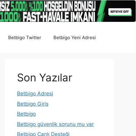
Betbigo Twitter
Betbigo Yeni Adresi
Son Yazılar
Betbigo Adresi
Betbigo Giriş
Betbigo
Betbigo güvenlik sorunu mu var
Betbigo Canlı Desteği