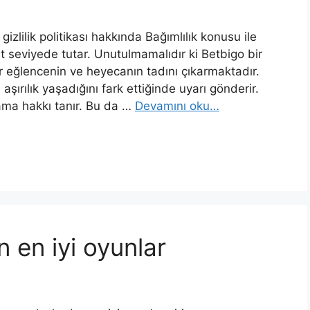
gizlilik politikası hakkında Bağımlılık konusu ile
üst seviyede tutar. Unutulmamalıdır ki Betbigo bir
r eğlencenin ve heyecanın tadını çıkarmaktadır.
aşırılık yaşadığını fark ettiğinde uyarı gönderir.
oynama hakkı tanır. Bu da …
Devamını oku…
 en iyi oyunlar