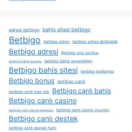
bahis sitesi betbigo
adresi betbigo
Betbigo
betbigo adres
betbigo adres değişikliği
Betbigo adresi
Betbigo ana sayfası
betbigo bahis seçenekleri
betbigo bahis kuponu
Betbigo bahis sitesi
betbigo bağlantısı
Betbigo bonus
betbigo canli
Betbigo canlı bahis
betbigo canli maç izle
Betbigo canlı casino
betbigo canlı casino oyunları
betbigo canlı casino heyecanı
Betbigo canlı destek
betbigo canlı destek hattı