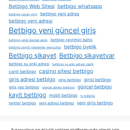
Betbigo Web Sitesi
betbigo whatsapp
betbigo yeni adres
betbigo yavaş giriş
betbigo yeni adresi
Betbigo yeni güncel giriş
betbigo çevrimiçi bahis
betbigo yerel destek ekibi
betbigo üyelik
betbigo çeşitli yöntemler mevcuttur
Betbigo şikayet
Betbigo şikayetvar
betbigo şu anki adresi
betbigo şu anki adresi nedir
casino sitesi betbigo
canli betbigo
giris adresi betbigo
girisi betbigo
giris betbigo
güncel betbigo
giris yap betbigo
güncel adresi betbigo
kayit betbigo
mobil betbigo
tv bölümü
yeni giris betbigo
twitter betbigo
yeni adresi betbigo
Avrasya'nın en büyük reklam platformunda olmak için