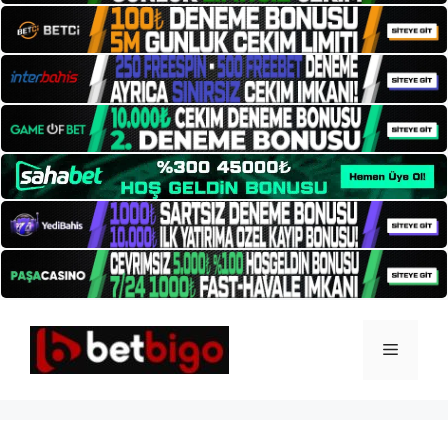
İçeriğe
atla
Menü