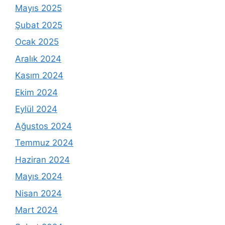
Mayıs 2025
Şubat 2025
Ocak 2025
Aralık 2024
Kasım 2024
Ekim 2024
Eylül 2024
Ağustos 2024
Temmuz 2024
Haziran 2024
Mayıs 2024
Nisan 2024
Mart 2024