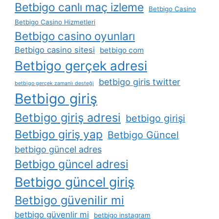
Betbigo canlı maç izleme
Betbigo Casino
Betbigo Casino Hizmetleri
Betbigo casino oyunları
Betbigo casino sitesi
betbigo com
Betbigo gerçek adresi
betbigo giris twitter
betbigo gerçek zamanlı desteği
Betbigo giriş
Betbigo giriş adresi
betbigo girişi
Betbigo giriş yap
Betbigo Güncel
betbigo güncel adres
Betbigo güncel adresi
Betbigo güncel giriş
Betbigo güvenilir mi
betbigo güvenlir mi
betbigo instagram