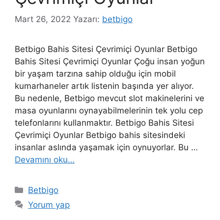
Mart 26, 2022
Yazarı:
betbigo
Betbigo Bahis Sitesi Çevrimiçi Oyunlar Betbigo
Bahis Sitesi Çevrimiçi Oyunlar Çoğu insan yoğun
bir yaşam tarzına sahip olduğu için mobil
kumarhaneler artık listenin başında yer alıyor.
Bu nedenle, Betbigo mevcut slot makinelerini ve
masa oyunlarını oynayabilmelerinin tek yolu cep
telefonlarını kullanmaktır. Betbigo Bahis Sitesi
Çevrimiçi Oyunlar Betbigo bahis sitesindeki
insanlar aslında yaşamak için oynuyorlar. Bu …
Devamını oku…
Kategoriler
Betbigo
Yorum yap