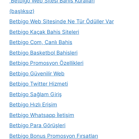
Betbigo Web Sitesi Bahis Kuralları
(başlıksız)
Betbigo Web Sitesinde Ne Tür Ödüller Var
Betbigo Kaçak Bahis Siteleri
Betbigo Com, Canlı Bahis
Betbigo Basketbol Bahisleri
Betbigo Promosyon Özellikleri
Betbigo Güvenilir Web
Betbigo Twitter Hizmeti
Betbigo Sağlam Giriş
Betbigo Hızlı Erişim
Betbigo Whatsapp İletişim
Betbigo Para Görüşleri
Betbigo Bonus Promosyon Fırsatları