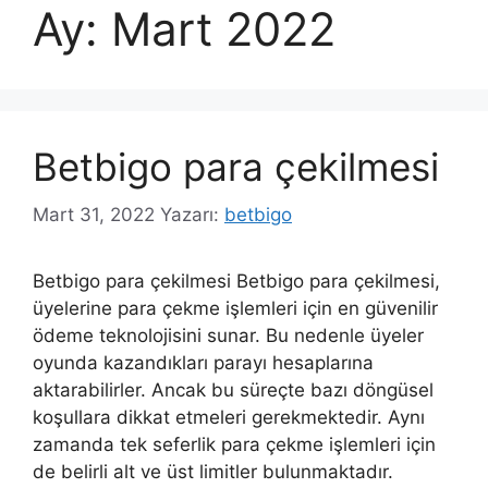
Ay:
Mart 2022
Betbigo para çekilmesi
Mart 31, 2022
Yazarı:
betbigo
Betbigo para çekilmesi Betbigo para çekilmesi,
üyelerine para çekme işlemleri için en güvenilir
ödeme teknolojisini sunar. Bu nedenle üyeler
oyunda kazandıkları parayı hesaplarına
aktarabilirler. Ancak bu süreçte bazı döngüsel
koşullara dikkat etmeleri gerekmektedir. Aynı
zamanda tek seferlik para çekme işlemleri için
de belirli alt ve üst limitler bulunmaktadır.