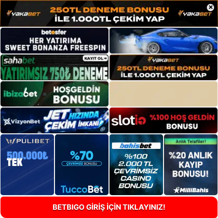
×
BETBIGO GİRİŞ İÇİN TIKLAYINIZ!