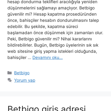
hesap dondurma teklifleri aracılığıyla yeniden
düşünmelerini sağlamayı amaçlıyor. Betbigo
güvenilir mi? Hesap kapatma prosedüründen
önce, bahisçiler hesabın dondurulmasını talep
edebilir. Bu şekilde, kapatma süreci
başlamadan önce düşünmek için zamanları olur.
Peki, Betbigo güvenilir mi? Nihai kararlarını
bildirebilirler. Bugün, Betbigo üyelerinin sık sık
web sitesine giriş yapma istekleri olduğunda,
bahisçiler …
Devamını oku…
Kategoriler
Betbigo
Yorum yap
Betbigo giriş adresi