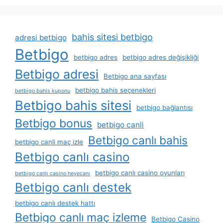
bahis sitesi betbigo
adresi betbigo
Betbigo
betbigo adres
betbigo adres değişikliği
Betbigo adresi
Betbigo ana sayfası
betbigo bahis seçenekleri
betbigo bahis kuponu
Betbigo bahis sitesi
betbigo bağlantısı
Betbigo bonus
betbigo canli
Betbigo canlı bahis
betbigo canli maç izle
Betbigo canlı casino
betbigo canlı casino oyunları
betbigo canlı casino heyecanı
Betbigo canlı destek
betbigo canlı destek hattı
Betbigo canlı maç izleme
Betbigo Casino