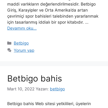
maddi varlıkların değerlendirilmesidir. Betbigo
Giriş, Karayipler ve Orta Amerika’da artan
çevrimiçi spor bahisleri talebinden yararlanmak
için tasarlanmış iddialı bir spor kitabıdır. …
Devamını oku…
Kategoriler
Betbigo
Yorum yap
Betbigo bahis
Mart 10, 2022
Yazarı:
betbigo
Betbigo bahis Web sitesi yetkilileri, üyelerin