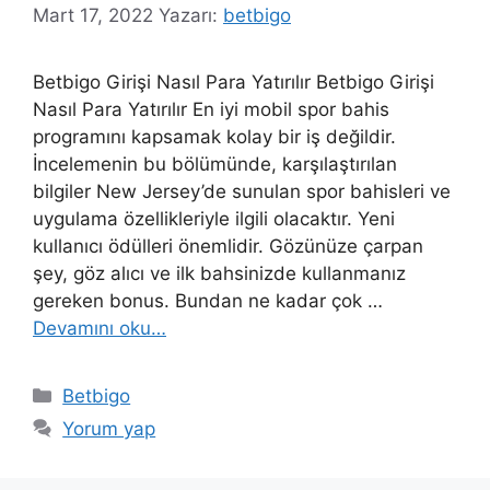
Mart 17, 2022
Yazarı:
betbigo
Betbigo Girişi Nasıl Para Yatırılır Betbigo Girişi
Nasıl Para Yatırılır En iyi mobil spor bahis
programını kapsamak kolay bir iş değildir.
İncelemenin bu bölümünde, karşılaştırılan
bilgiler New Jersey’de sunulan spor bahisleri ve
uygulama özellikleriyle ilgili olacaktır. Yeni
kullanıcı ödülleri önemlidir. Gözünüze çarpan
şey, göz alıcı ve ilk bahsinizde kullanmanız
gereken bonus. Bundan ne kadar çok …
Devamını oku…
Kategoriler
Betbigo
Yorum yap