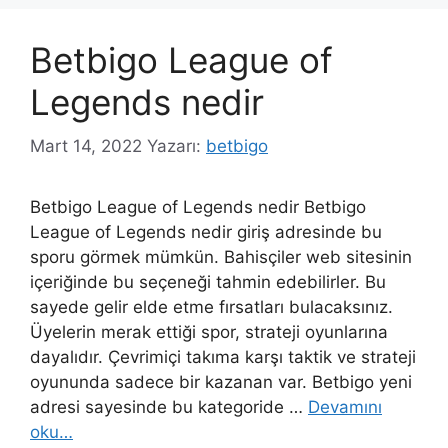
Betbigo League of
Legends nedir
Mart 14, 2022
Yazarı:
betbigo
Betbigo League of Legends nedir Betbigo
League of Legends nedir giriş adresinde bu
sporu görmek mümkün. Bahisçiler web sitesinin
içeriğinde bu seçeneği tahmin edebilirler. Bu
sayede gelir elde etme fırsatları bulacaksınız.
Üyelerin merak ettiği spor, strateji oyunlarına
dayalıdır. Çevrimiçi takıma karşı taktik ve strateji
oyununda sadece bir kazanan var. Betbigo yeni
adresi sayesinde bu kategoride …
Devamını
oku…