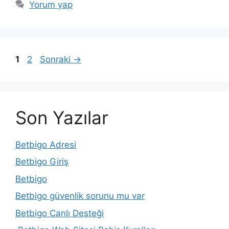
Yorum yap
Sayfa
Sayfa
1
2
Sonraki
→
Son Yazılar
Betbigo Adresi
Betbigo Giriş
Betbigo
Betbigo güvenlik sorunu mu var
Betbigo Canlı Desteği