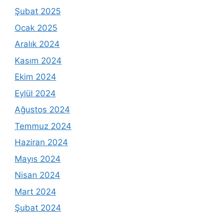
Şubat 2025
Ocak 2025
Aralık 2024
Kasım 2024
Ekim 2024
Eylül 2024
Ağustos 2024
Temmuz 2024
Haziran 2024
Mayıs 2024
Nisan 2024
Mart 2024
Şubat 2024