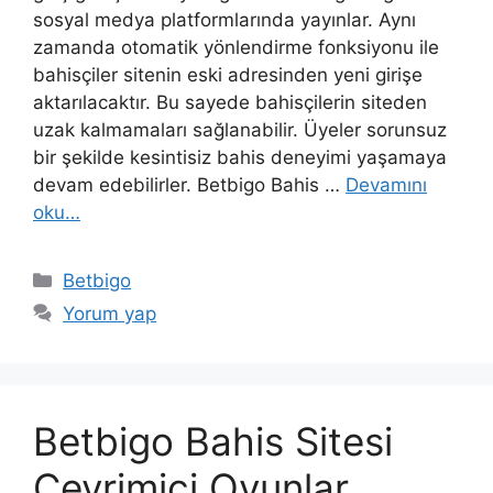
sosyal medya platformlarında yayınlar. Aynı
zamanda otomatik yönlendirme fonksiyonu ile
bahisçiler sitenin eski adresinden yeni girişe
aktarılacaktır. Bu sayede bahisçilerin siteden
uzak kalmamaları sağlanabilir. Üyeler sorunsuz
bir şekilde kesintisiz bahis deneyimi yaşamaya
devam edebilirler. Betbigo Bahis …
Devamını
oku…
Kategoriler
Betbigo
Yorum yap
Betbigo Bahis Sitesi
Çevrimiçi Oyunlar