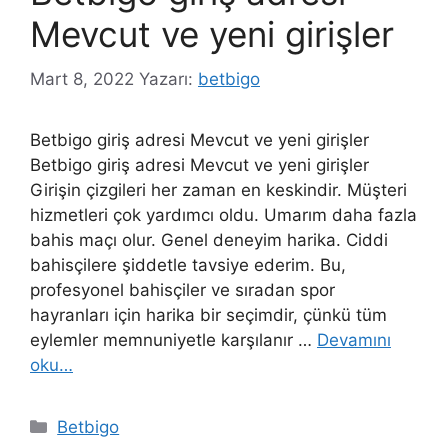
Mevcut ve yeni girişler
Mart 8, 2022
Yazarı:
betbigo
Betbigo giriş adresi Mevcut ve yeni girişler
Betbigo giriş adresi Mevcut ve yeni girişler
Girişin çizgileri her zaman en keskindir. Müşteri
hizmetleri çok yardımcı oldu. Umarım daha fazla
bahis maçı olur. Genel deneyim harika. Ciddi
bahisçilere şiddetle tavsiye ederim. Bu,
profesyonel bahisçiler ve sıradan spor
hayranları için harika bir seçimdir, çünkü tüm
eylemler memnuniyetle karşılanır …
Devamını
oku…
Kategoriler
Betbigo