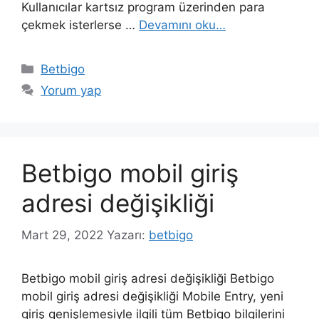
Kullanıcılar kartsız program üzerinden para
çekmek isterlerse …
Devamını oku…
Kategoriler
Betbigo
Yorum yap
Betbigo mobil giriş
adresi değişikliği
Mart 29, 2022
Yazarı:
betbigo
Betbigo mobil giriş adresi değişikliği Betbigo
mobil giriş adresi değişikliği Mobile Entry, yeni
giriş genişlemesiyle ilgili tüm Betbigo bilgilerini