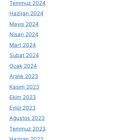
Temmuz 2024
Haziran 2024
Mayıs 2024
Nisan 2024
Mart 2024
Şubat 2024
Ocak 2024
Aralık 2023
Kasım 2023
Ekim 2023
Eylül 2023
Ağustos 2023
Temmuz 2023
Haziran 2023