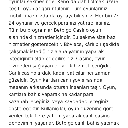
oyunlar sekmesinde, Keno da dahil olmak üzere
çeşitli oyunlar görüntülenir. Tüm oyunlarınızı
mobil cihazınızda da oynayabilirsiniz. Her biri 7-
24 oynanır ve gerçek paranızı yatırabilirsiniz.
Tüm bu programlar Betbigo Casino oyun
alanındaki hizmetler içindir. Bu sekme size bazı
hizmetler gösterecektir. Böylece, kârlı bir şekilde
çalışmak istediğiniz alana yatırım yaparak
istediğinizi elde edebilirsiniz. Casino, oyun
hizmetleri sağlayan bir anlık hizmet içeriğidir.
Canlı casinolardaki kadın satıcılar her zaman
güzeldir. Oyun kartları canlı şov sırasında
masanın arkasında oturan insanları taşır. Oyun,
kartlara bahis yaparak ne kadar para
kazanabileceğinizi veya kaybedebileceğinizi
gösterecektir. Kullanıcılar, oyun düzenine göre
verilen tekliflere yatırım yaparak canlı casino
deneyimini yaşarlar. Betbigo canlı bahis yapmak