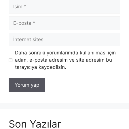
İsim
E-
posta
İnternet
sitesi
Daha sonraki yorumlarımda kullanılması için
adım, e-posta adresim ve site adresim bu
tarayıcıya kaydedilsin.
Son Yazılar