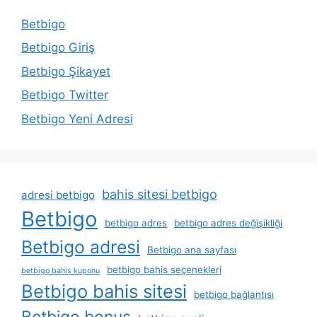
Betbigo
Betbigo Giriş
Betbigo Şikayet
Betbigo Twitter
Betbigo Yeni Adresi
bahis sitesi betbigo
adresi betbigo
Betbigo
betbigo adres
betbigo adres değişikliği
Betbigo adresi
Betbigo ana sayfası
betbigo bahis seçenekleri
betbigo bahis kuponu
Betbigo bahis sitesi
betbigo bağlantısı
Betbigo bonus