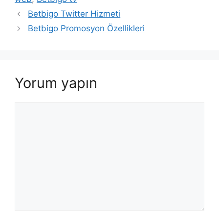
Betbigo Twitter Hizmeti
Betbigo Promosyon Özellikleri
Yorum yapın
Yorum