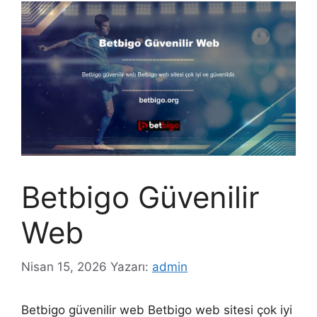
Betbigo Güvenilir
Web
Nisan 15, 2026
Yazarı:
admin
Betbigo güvenilir web Betbigo web sitesi çok iyi