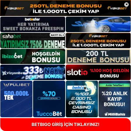
×
BETBIGO GİRİŞ İÇİN TIKLAYINIZ!