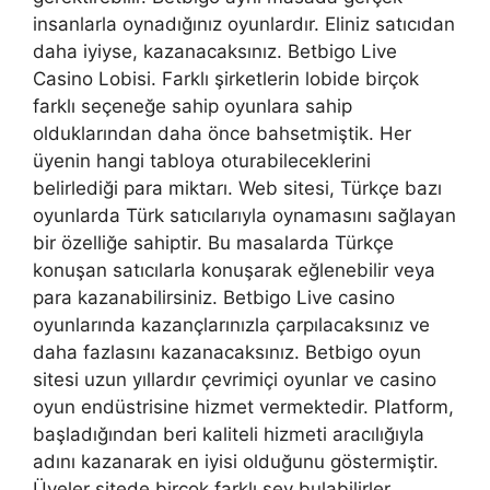
insanlarla oynadığınız oyunlardır. Eliniz satıcıdan
daha iyiyse, kazanacaksınız. Betbigo Live
Casino Lobisi. Farklı şirketlerin lobide birçok
farklı seçeneğe sahip oyunlara sahip
olduklarından daha önce bahsetmiştik. Her
üyenin hangi tabloya oturabileceklerini
belirlediği para miktarı. Web sitesi, Türkçe bazı
oyunlarda Türk satıcılarıyla oynamasını sağlayan
bir özelliğe sahiptir. Bu masalarda Türkçe
konuşan satıcılarla konuşarak eğlenebilir veya
para kazanabilirsiniz. Betbigo Live casino
oyunlarında kazançlarınızla çarpılacaksınız ve
daha fazlasını kazanacaksınız. Betbigo oyun
sitesi uzun yıllardır çevrimiçi oyunlar ve casino
oyun endüstrisine hizmet vermektedir. Platform,
başladığından beri kaliteli hizmeti aracılığıyla
adını kazanarak en iyisi olduğunu göstermiştir.
Üyeler sitede birçok farklı şey bulabilirler.