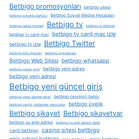
Betbigo promosyonları
betbigo sitesi
Betbigo Sosyal Medya Hesapları
betbigo sorumlu bahisçi
Betbigo tv
betbigo takas hizmeti
betbigo tv bölümü
betbigo tv canli maç izle
betbigo tv canli maç
Betbigo Twitter
betbigo tv izle
betbigo tüm oyunları
betbigo uygulaması
Betbigo Web Sitesi
betbigo whatsapp
betbigo yeni adres
betbigo yavaş giriş
betbigo yeni adresi
Betbigo yeni güncel giriş
betbigo çevrimiçi bahis
betbigo yerel destek ekibi
betbigo üyelik
betbigo çeşitli yöntemler mevcuttur
Betbigo şikayet
Betbigo şikayetvar
betbigo şu anki adresi
betbigo şu anki adresi nedir
casino sitesi betbigo
canli betbigo
giris adresi betbigo