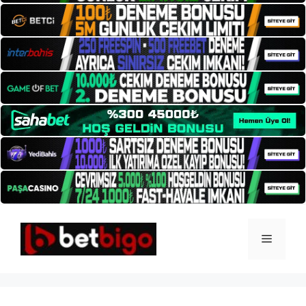
İçeriğe
atla
Menü