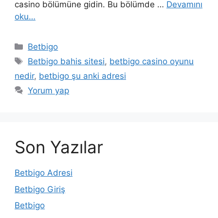
casino bölümüne gidin. Bu bölümde …
Devamını
oku…
Kategoriler
Betbigo
Etiketler
Betbigo bahis sitesi
,
betbigo casino oyunu
nedir
,
betbigo şu anki adresi
Yorum yap
Son Yazılar
Betbigo Adresi
Betbigo Giriş
Betbigo