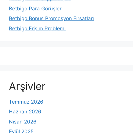
Betbigo Para Görüşleri
Betbigo Bonus Promosyon Fırsatları
Betbigo Erişim Problemi
Arşivler
Temmuz 2026
Haziran 2026
Nisan 2026
Eylül 2025