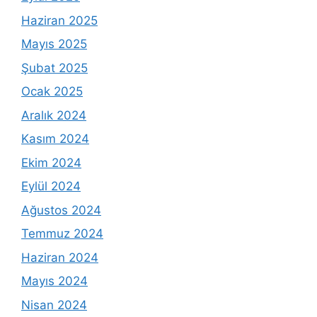
Haziran 2025
Mayıs 2025
Şubat 2025
Ocak 2025
Aralık 2024
Kasım 2024
Ekim 2024
Eylül 2024
Ağustos 2024
Temmuz 2024
Haziran 2024
Mayıs 2024
Nisan 2024