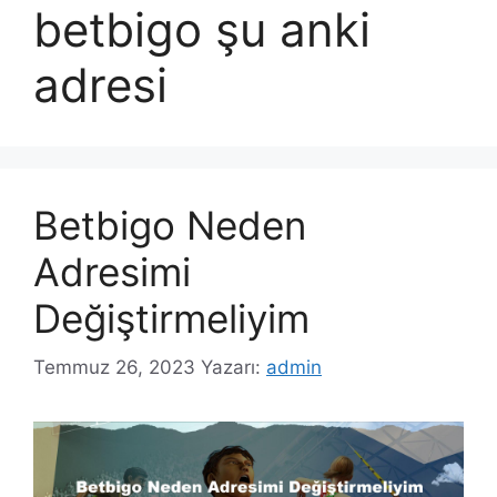
betbigo şu anki
adresi
Betbigo Neden
Adresimi
Değiştirmeliyim
Temmuz 26, 2023
Yazarı:
admin