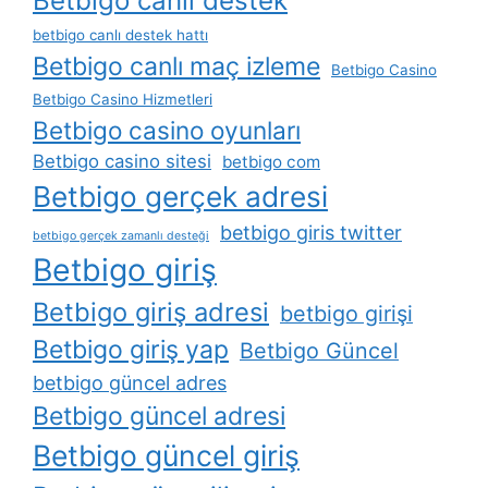
Betbigo canlı destek
betbigo canlı destek hattı
Betbigo canlı maç izleme
Betbigo Casino
Betbigo Casino Hizmetleri
Betbigo casino oyunları
Betbigo casino sitesi
betbigo com
Betbigo gerçek adresi
betbigo giris twitter
betbigo gerçek zamanlı desteği
Betbigo giriş
Betbigo giriş adresi
betbigo girişi
Betbigo giriş yap
Betbigo Güncel
betbigo güncel adres
Betbigo güncel adresi
Betbigo güncel giriş