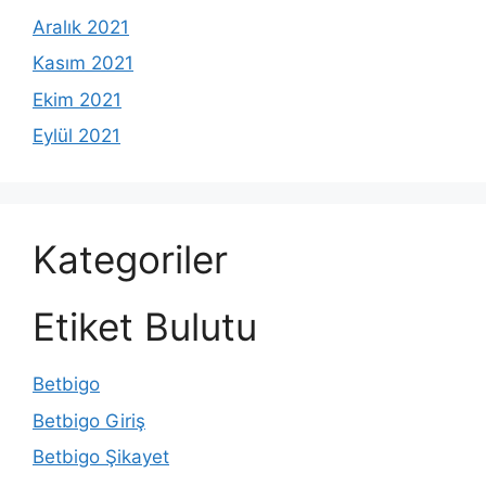
Aralık 2021
Kasım 2021
Ekim 2021
Eylül 2021
Kategoriler
Etiket Bulutu
Betbigo
Betbigo Giriş
Betbigo Şikayet