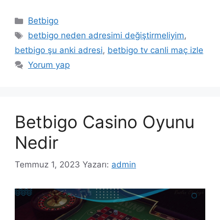
Kategoriler
Betbigo
Etiketler
betbigo neden adresimi değiştirmeliyim
,
betbigo şu anki adresi
,
betbigo tv canli maç izle
Yorum yap
Betbigo Casino Oyunu
Nedir
Temmuz 1, 2023
Yazarı:
admin