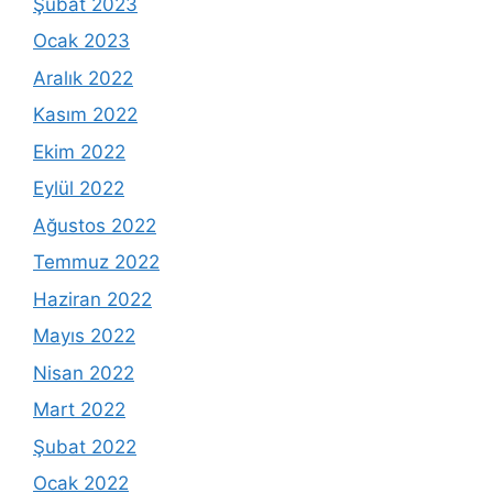
Şubat 2023
Ocak 2023
Aralık 2022
Kasım 2022
Ekim 2022
Eylül 2022
Ağustos 2022
Temmuz 2022
Haziran 2022
Mayıs 2022
Nisan 2022
Mart 2022
Şubat 2022
Ocak 2022