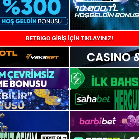
BETBIGO GİRİŞ İÇİN TIKLAYINIZ!