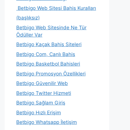
Betbigo Web Sitesi Bahis Kuralları
(başlıksız)
Betbigo Web Sitesinde Ne Tür
Ödüller Var
Betbigo Kaçak Bahis Siteleri
Betbigo Com, Canlı Bahis
Betbigo Basketbol Bahisleri
Betbigo Promosyon Özellikleri
Betbigo Güvenilir Web
Betbigo Twitter Hizmeti
Betbigo Sağlam Giriş
Betbigo Hızlı Erişim
Betbigo Whatsapp İletişim