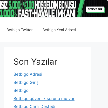
Betbigo Twitter
Betbigo Yeni Adresi
Son Yazılar
Betbigo Adresi
Betbigo Giriş
Betbigo
Betbigo güvenlik sorunu mu var
Betbigo Canlı Desteği