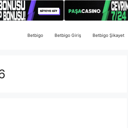
Betbigo
Betbigo Giriş
Betbigo Şikayet
6