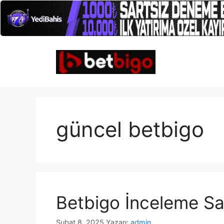
İçeriğe
atla
güncel betbigo
Betbigo İnceleme Sa
Şubat 8, 2025
Yazarı:
admin