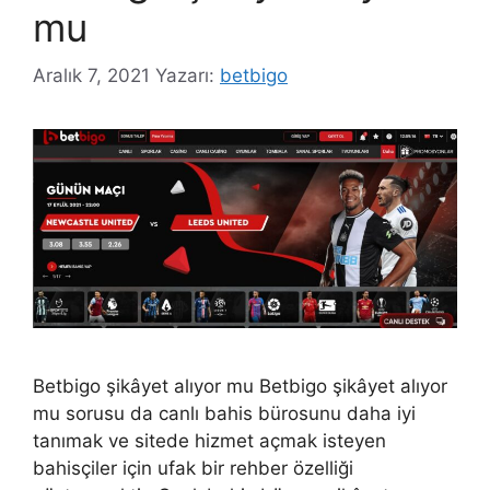
mu
Aralık 7, 2021
Yazarı:
betbigo
Betbigo şikâyet alıyor mu Betbigo şikâyet alıyor
mu sorusu da canlı bahis bürosunu daha iyi
tanımak ve sitede hizmet açmak isteyen
bahisçiler için ufak bir rehber özelliği