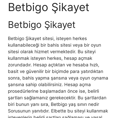
Betbigo Şikayet
Betbigo Şikayet
Betbigo Şikayet sitesi, isteyen herkes
kullanabileceği bir bahis sitesi veya bir oyun
sitesi olarak hizmet vermektedir. Bu siteyi
kullanmak isteyen herkes, hesap açmak
zorundadır. Hesap açtıktan ve hesaba hızlı,
basit ve güvenilir bir biçimde para yatırdıktan
sonra, bahis yapma şansına veya oyun oynama
şansına sahip olabilirsiniz. Hesap açma
prosedürlerine başlamadan önce ise, belirli
şartları sağlamanız gerekecektir. Bu şartlardan
biri bunun yanı sıra, Betbigo yaş sınırı nedir
Sorusunun yanıtıdır. Elbette bu siteyi kullanmak
isteyenlerin belirli şartları sağlaması ve yasal