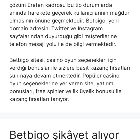
çözüm üreten kadrosu bu tip durumlarda
anında harekete geçerek kullanıcılarının mağdur
olmasının önüne geçmektedir. Betbigo, yeni
domain adresini Twitter ve Instagram
sayfalarından duyurduğu gibi müşterilerine
telefon mesajı yolu ile de bilgi vermektedir.
Betbigo sitesi, casino oyun seçenekleri için
verdiği bonuslar ile sizlere basit kazanç fırsatları
sunmaya devam etmektedir. Popüler casino
oyun seçeneklerine yer veren site, yatırım
bonusları, free spinler ve ilk üyelik bonusu ile
kazanç fırsatları tanıyor.
Betbigo şikâyet alıyor