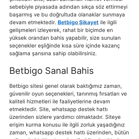
sebebiyle piyasada adından sıkça söz ettirmeyi
başarmış ve bu doğrultuda olanaklar sunmaya
devam etmektedir.
Betbigo Şikayet
ile ilgili
gelişmeleri izleyerek, rahat bir biçimde en
yüksek orandan bahis yapabilir, size sunulan
seçenekler eşliğinde kısa süre içinde kazanç
sağlama şansına sahip olabilirsiniz.
Betbigo Sanal Bahis
Betbigo sitesi genel olarak baktığımız zaman,
güvenilir oyun seçenekleri, tanınmış fırsatları ve
kaliteli hizmetleri ile faaliyetlerine devam
etmektedir. Site, whatsapp destek hattı
üzerinden sizlere yardımcı olmaktadır. Siteye
erişim kurma konusu ile ilgili zorluk yaşadığınız
zaman, whatsapp destek hattı üzerinden, bütün