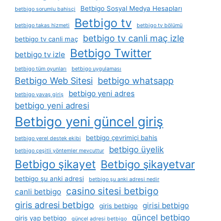
Betbigo Sosyal Medya Hesapları
betbigo sorumlu bahisçi
Betbigo tv
betbigo takas hizmeti
betbigo tv bölümü
betbigo tv canli maç izle
betbigo tv canli maç
Betbigo Twitter
betbigo tv izle
betbigo tüm oyunları
betbigo uygulaması
Betbigo Web Sitesi
betbigo whatsapp
betbigo yeni adres
betbigo yavaş giriş
betbigo yeni adresi
Betbigo yeni güncel giriş
betbigo çevrimiçi bahis
betbigo yerel destek ekibi
betbigo üyelik
betbigo çeşitli yöntemler mevcuttur
Betbigo şikayet
Betbigo şikayetvar
betbigo şu anki adresi
betbigo şu anki adresi nedir
casino sitesi betbigo
canli betbigo
giris adresi betbigo
girisi betbigo
giris betbigo
güncel betbigo
giris yap betbigo
güncel adresi betbigo