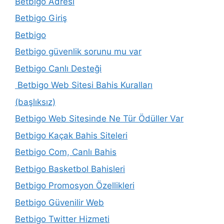
Betbigo Adresi
Betbigo Giriş
Betbigo
Betbigo güvenlik sorunu mu var
Betbigo Canlı Desteği
Betbigo Web Sitesi Bahis Kuralları
(başlıksız)
Betbigo Web Sitesinde Ne Tür Ödüller Var
Betbigo Kaçak Bahis Siteleri
Betbigo Com, Canlı Bahis
Betbigo Basketbol Bahisleri
Betbigo Promosyon Özellikleri
Betbigo Güvenilir Web
Betbigo Twitter Hizmeti