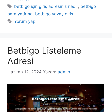
Etiketler
betbigo i̇çin giriş adresiniz nedir
,
betbigo
para yatirma
,
betbigo yavaş giriş
Yorum yap
Betbigo Listeleme
Adresi
Haziran 12, 2024
Yazarı:
admin