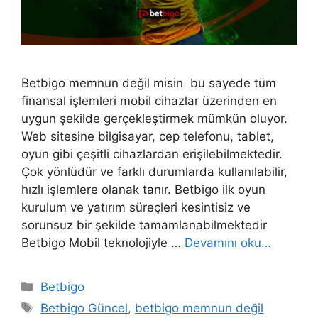
Betbigo memnun değil misin bu sayede tüm
finansal işlemleri mobil cihazlar üzerinden en
uygun şekilde gerçekleştirmek mümkün oluyor.
Web sitesine bilgisayar, cep telefonu, tablet,
oyun gibi çeşitli cihazlardan erişilebilmektedir.
Çok yönlüdür ve farklı durumlarda kullanılabilir,
hızlı işlemlere olanak tanır. Betbigo ilk oyun
kurulum ve yatırım süreçleri kesintisiz ve
sorunsuz bir şekilde tamamlanabilmektedir
Betbigo Mobil teknolojiyle …
Devamını oku…
Kategoriler
Betbigo
Etiketler
Betbigo Güncel
,
betbigo memnun değil