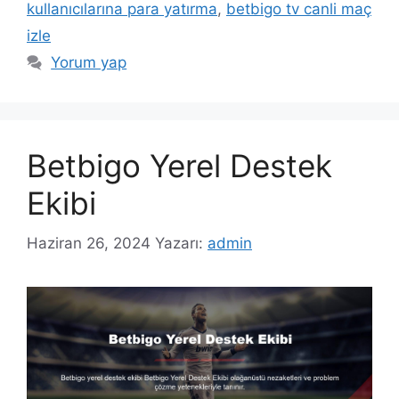
kullanıcılarına para yatırma
,
betbigo tv canli maç
izle
Yorum yap
Betbigo Yerel Destek
Ekibi
Haziran 26, 2024
Yazarı:
admin