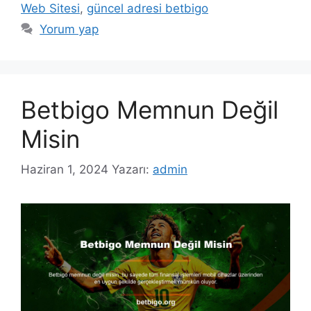
Web Sitesi
,
güncel adresi betbigo
Yorum yap
Betbigo Memnun Değil
Misin
Haziran 1, 2024
Yazarı:
admin