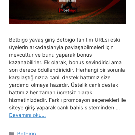
Betbigo yavaş giriş Betbigo tanıtım URLsi eski
üyelerin arkadaşlarıyla paylaşabilmeleri için
mevcuttur ve bunu yaparak bonus
kazanabilirler. Ek olarak, bonus sevindirici ama
son derece ödüllendiricidir. Herhangi bir sorunla
karşılaştığınızda canlı destek hattımız size
yardımcı olmaya hazırdır. Üstelik canlı destek
hattımız her zaman ücretsiz olarak
hizmetinizdedir. Farklı promosyon seçenekleri ile
siteye giriş yaparak canlı bahis sisteminden …
Devamını oku…
Kategoriler
Betbigo