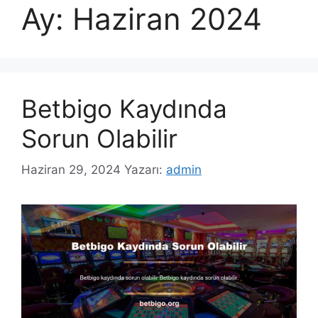
Ay:
Haziran 2024
Betbigo Kaydında
Sorun Olabilir
Haziran 29, 2024
Yazarı:
admin