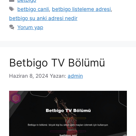
Etiketler
betbigo canli
,
betbigo listeleme adresi
,
betbigo şu anki adresi nedir
Yorum yap
Betbigo TV Bölümü
Haziran 8, 2024
Yazarı:
admin