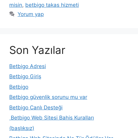
misin
,
betbigo takas hizmeti
Yorum yap
Son Yazılar
Betbigo Adresi
Betbigo Giriş
Betbigo
Betbigo güvenlik sorunu mu var
Betbigo Canlı Desteği
Betbigo Web Sitesi Bahis Kuralları
(başlıksız)