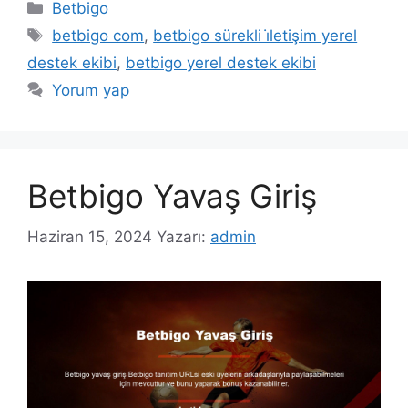
Kategoriler
Betbigo
Etiketler
betbigo com
,
betbigo sürekli i̇letişim yerel
destek ekibi
,
betbigo yerel destek ekibi
Yorum yap
Betbigo Yavaş Giriş
Haziran 15, 2024
Yazarı:
admin