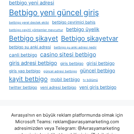
betbigo yeni adresi
Betbigo yeni güncel giriş
betbigo çevrimiçi bahis
betbigo yerel destek ekibi
betbigo üyelik
betbigo çeşitli yöntemler mevcuttur
Betbigo şikayet
Betbigo şikayetvar
betbigo şu anki adresi
betbigo şu anki adresi nedir
casino sitesi betbigo
canli betbigo
giris adresi betbigo
girisi betbigo
giris betbigo
güncel betbigo
giris yap betbigo
güncel adresi betbigo
kayit betbigo
mobil betbigo
tv bölümü
yeni giris betbigo
twitter betbigo
yeni adresi betbigo
Avrasya'nın en büyük reklam platformunda olmak için
Microsoft Teams:
reklam@avrasyamarketing.com
adresimizden veya Telegram: @Avrasyamarketing