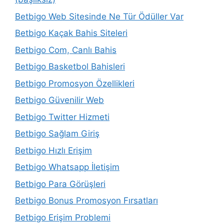
Betbigo Web Sitesinde Ne Tür Ödüller Var
Betbigo Kaçak Bahis Siteleri
Betbigo Com, Canlı Bahis
Betbigo Basketbol Bahisleri
Betbigo Promosyon Özellikleri
Betbigo Güvenilir Web
Betbigo Twitter Hizmeti
Betbigo Sağlam Giriş
Betbigo Hızlı Erişim
Betbigo Whatsapp İletişim
Betbigo Para Görüşleri
Betbigo Bonus Promosyon Fırsatları
Betbigo Erişim Problemi