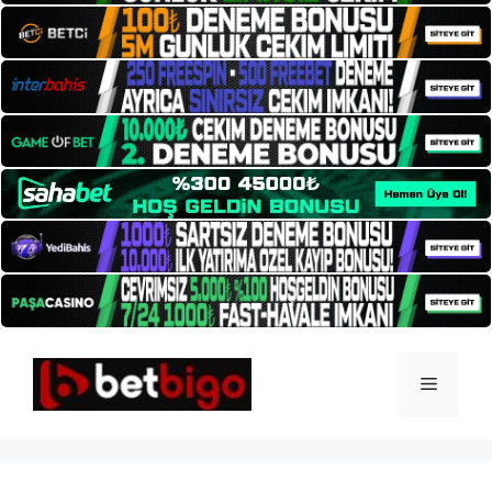
İçeriğe
atla
Menü