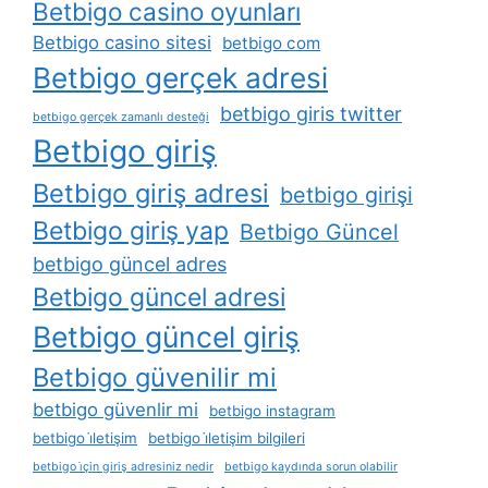
Betbigo casino oyunları
Betbigo casino sitesi
betbigo com
Betbigo gerçek adresi
betbigo giris twitter
betbigo gerçek zamanlı desteği
Betbigo giriş
Betbigo giriş adresi
betbigo girişi
Betbigo giriş yap
Betbigo Güncel
betbigo güncel adres
Betbigo güncel adresi
Betbigo güncel giriş
Betbigo güvenilir mi
betbigo güvenlir mi
betbigo instagram
betbigo i̇letişim
betbigo i̇letişim bilgileri
betbigo i̇çin giriş adresiniz nedir
betbigo kaydında sorun olabilir