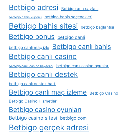
Betbigo adresi
Betbigo ana sayfası
betbigo bahis seçenekleri
betbigo bahis kuponu
Betbigo bahis sitesi
betbigo bağlantısı
Betbigo bonus
betbigo canli
Betbigo canlı bahis
betbigo canli maç izle
Betbigo canlı casino
betbigo canlı casino oyunları
betbigo canlı casino heyecanı
Betbigo canlı destek
betbigo canlı destek hattı
Betbigo canlı maç izleme
Betbigo Casino
Betbigo Casino Hizmetleri
Betbigo casino oyunları
Betbigo casino sitesi
betbigo com
Betbigo gerçek adresi