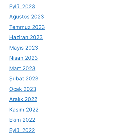
Eylül 2023
Ağustos 2023
Temmuz 2023
Haziran 2023
Mayıs 2023
Nisan 2023
Mart 2023
Şubat 2023
Ocak 2023
Aralık 2022
Kasım 2022
Ekim 2022
Eylül 2022