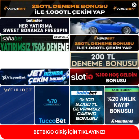
×
BETBIGO GİRİŞ İÇİN TIKLAYINIZ!