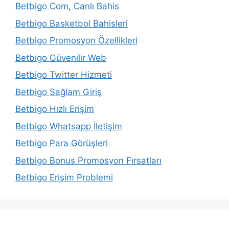
Betbigo Com, Canlı Bahis
Betbigo Basketbol Bahisleri
Betbigo Promosyon Özellikleri
Betbigo Güvenilir Web
Betbigo Twitter Hizmeti
Betbigo Sağlam Giriş
Betbigo Hızlı Erişim
Betbigo Whatsapp İletişim
Betbigo Para Görüşleri
Betbigo Bonus Promosyon Fırsatları
Betbigo Erişim Problemi