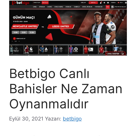
Betbigo Canlı
Bahisler Ne Zaman
Oynanmalıdır
Eylül 30, 2021
Yazarı:
betbigo