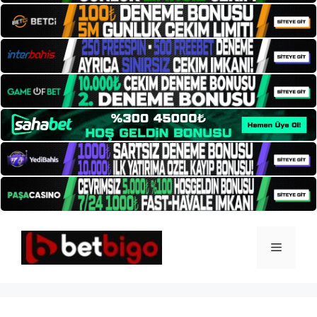
İçeriğe
atla
Menü