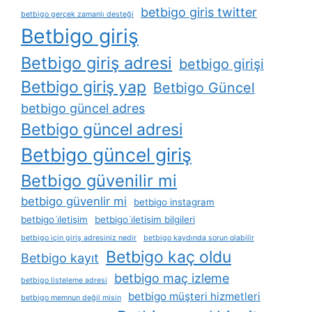
betbigo giris twitter
betbigo gerçek zamanlı desteği
Betbigo giriş
Betbigo giriş adresi
betbigo girişi
Betbigo giriş yap
Betbigo Güncel
betbigo güncel adres
Betbigo güncel adresi
Betbigo güncel giriş
Betbigo güvenilir mi
betbigo güvenlir mi
betbigo instagram
betbigo i̇letişim
betbigo i̇letişim bilgileri
betbigo i̇çin giriş adresiniz nedir
betbigo kaydında sorun olabilir
Betbigo kaç oldu
Betbigo kayıt
betbigo maç izleme
betbigo listeleme adresi
betbigo müşteri hizmetleri
betbigo memnun değil misin