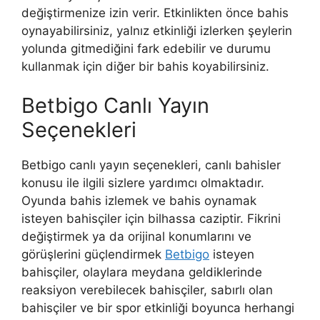
değiştirmenize izin verir. Etkinlikten önce bahis
oynayabilirsiniz, yalnız etkinliği izlerken şeylerin
yolunda gitmediğini fark edebilir ve durumu
kullanmak için diğer bir bahis koyabilirsiniz.
Betbigo Canlı Yayın
Seçenekleri
Betbigo canlı yayın seçenekleri, canlı bahisler
konusu ile ilgili sizlere yardımcı olmaktadır.
Oyunda bahis izlemek ve bahis oynamak
isteyen bahisçiler için bilhassa caziptir. Fikrini
değiştirmek ya da orijinal konumlarını ve
görüşlerini güçlendirmek
Betbigo
isteyen
bahisçiler, olaylara meydana geldiklerinde
reaksiyon verebilecek bahisçiler, sabırlı olan
bahisçiler ve bir spor etkinliği boyunca herhangi