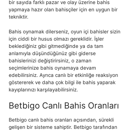
bir sayıda farklı pazar ve olay üzerine bahis
yapmaya hazır olan bahisçiler için en uygun bir
tekniktir.
Bahis oynamak dilerseniz, oyun içi bahisler sizin
için ciddi bir husus olmazı gereklidir. İşler
beklediğiniz gibi gitmediğinde ya da tam
anlamıyla düşündüğünüz gibi giderse
bahislerinizi değiştirirsiniz, o zaman
seçimlerinize bahis oynamaya devam
edebilirsiniz. Ayrıca canlı bir etkinliğe reaksiyon
göstererek ve daha çok bilgi ile bahis yaparak
kayıplarınızı karşılayabilirsiniz.
Betbigo Canlı Bahis Oranları
Betbigo canlı bahis oranları açısından, sürekli
gelişen bir sisteme sahiptir. Betbigo tarafından