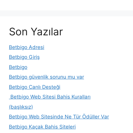
Son Yazılar
Betbigo Adresi
Betbigo Giriş
Betbigo
Betbigo güvenlik sorunu mu var
Betbigo Canlı Desteği
Betbigo Web Sitesi Bahis Kuralları
(başlıksız)
Betbigo Web Sitesinde Ne Tür Ödüller Var
Betbigo Kaçak Bahis Siteleri