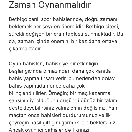
Zaman Oynanmalıdır
Betbigo canlı spor bahislerinde, doğru zamanı
beklemek her şeyden önemlidir. Betbigo sitesi,
sürekli değişen bir oran tablosu sunmaktadır. Bu
da, zaman içinde önemini bir kez daha ortaya
çıkarmaktadır.
Oyun bahisleri, bahisçiye bir etkinliğin
başlangıcında olmazından daha çok kanıtla
bahis yapma fırsatı verir, bu nedenden dolayı
bahis yapmadan önce daha çok
bilinçlendirilirler. Örneğin; bir maç kazanma
şansının iyi olduğunu düşündüğünüz bir takımı
destekleyebilirsiniz yalnız emin değilsiniz. Yani
maçtan önce bahisleri durdurursunuz ve ilk
çeyreğin nasıl gittiğini görmek için beklersiniz.
Ancak oyun içi bahisler de fikrinizi