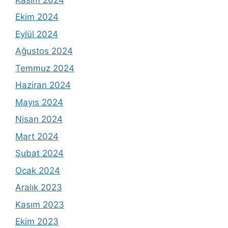
Ekim 2024
Eylül 2024
Ağustos 2024
Temmuz 2024
Haziran 2024
Mayıs 2024
Nisan 2024
Mart 2024
Şubat 2024
Ocak 2024
Aralık 2023
Kasım 2023
Ekim 2023