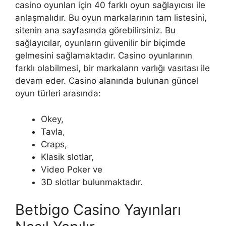
casino oyunları için 40 farklı oyun sağlayıcısı ile
anlaşmalıdır. Bu oyun markalarının tam listesini,
sitenin ana sayfasında görebilirsiniz. Bu
sağlayıcılar, oyunların güvenilir bir biçimde
gelmesini sağlamaktadır. Casino oyunlarının
farklı olabilmesi, bir markaların varlığı vasıtası ile
devam eder. Casino alanında bulunan güncel
oyun türleri arasında:
Okey,
Tavla,
Craps,
Klasik slotlar,
Video Poker ve
3D slotlar bulunmaktadır.
Betbigo Casino Yayınları