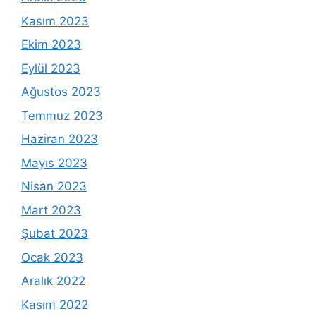
Kasım 2023
Ekim 2023
Eylül 2023
Ağustos 2023
Temmuz 2023
Haziran 2023
Mayıs 2023
Nisan 2023
Mart 2023
Şubat 2023
Ocak 2023
Aralık 2022
Kasım 2022