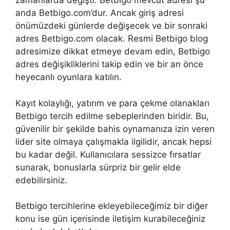
zamanlarda değişti. Betbigo mevcut adresi şu
anda Betbigo.com’dur. Ancak giriş adresi
önümüzdeki günlerde değişecek ve bir sonraki
adres Betbigo.com olacak. Resmi Betbigo blog
adresimize dikkat etmeye devam edin, Betbigo
adres değişikliklerini takip edin ve bir an önce
heyecanlı oyunlara katılın.
Kayıt kolaylığı, yatırım ve para çekme olanakları
Betbigo tercih edilme sebeplerinden biridir. Bu,
güvenilir bir şekilde bahis oynamanıza izin veren
lider site olmaya çalışmakla ilgilidir, ancak hepsi
bu kadar değil. Kullanıcılara sessizce fırsatlar
sunarak, bonuslarla sürpriz bir gelir elde
edebilirsiniz.
Betbigo tercihlerine ekleyebileceğimiz bir diğer
konu ise gün içerisinde iletişim kurabileceğiniz