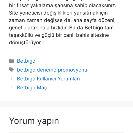
bir fırsat yakalama şansına sahip olacaksınız.
Site yöneticisi değişiklikleri yansıtmak için
zaman zaman değişse de, ana sayfa düzeni
genel olarak hala hızlıdır. Bu da Betbigo tam
teşekküllü ve güçlü bir canlı bahis sitesine
dönüştürüyor.
Kategoriler
Betbigo
Etiketler
betbigo deneme promosyonu
Betbigo Kullanıcı Yorumları
Betbigo Maç
Yorum yapın