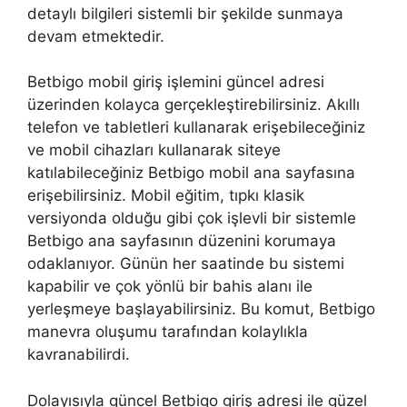
detaylı bilgileri sistemli bir şekilde sunmaya
devam etmektedir.
Betbigo mobil giriş işlemini güncel adresi
üzerinden kolayca gerçekleştirebilirsiniz. Akıllı
telefon ve tabletleri kullanarak erişebileceğiniz
ve mobil cihazları kullanarak siteye
katılabileceğiniz Betbigo mobil ana sayfasına
erişebilirsiniz. Mobil eğitim, tıpkı klasik
versiyonda olduğu gibi çok işlevli bir sistemle
Betbigo ana sayfasının düzenini korumaya
odaklanıyor. Günün her saatinde bu sistemi
kapabilir ve çok yönlü bir bahis alanı ile
yerleşmeye başlayabilirsiniz. Bu komut, Betbigo
manevra oluşumu tarafından kolaylıkla
kavranabilirdi.
Dolayısıyla güncel Betbigo giriş adresi ile güzel