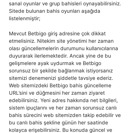
sanal oyunlar ve grup bahisleri oynayabilirsiniz.
Sitede bulunan bahis oyunları aşağıda
listelenmiştir;
Mevcut Betbigo giriş adresine çok dikkat
etmelisiniz. Nitekim site yönetimi her zaman
olası güncellemelerin durumunu kullanıcılarına
duyurarak ilerlemektedir. Ancak yine de bu
gelişmelere ayak uydurmak ve Betbigo
sorunsuz bir şekilde bağlanmak istiyorsanız
sitemizi denemenizi şiddetle tavsiye ederiz.
Web sitemizdeki Betbigo bahis güncelleme
URL’sini ve düğmesini her zaman ziyaret
edebilirsiniz. Yeni adres hakkında net bilgileri,
sistem ipuçlarını ve her zaman sorunsuz canlı
bahis sürecini web sitemizden takip edebilir ve
bu canlı bahis şekline günün her saatinde
kolayca erişebilirsiniz. Bu konuda güncel ve