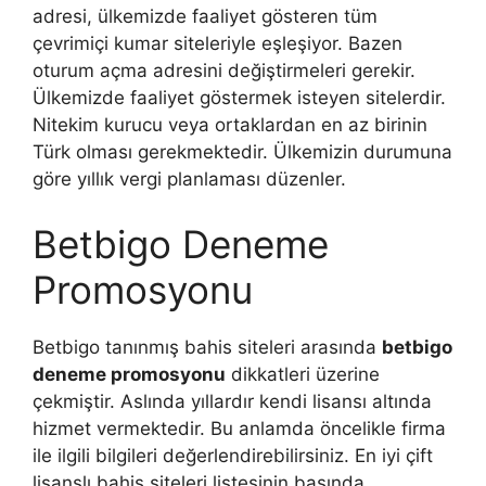
adresi, ülkemizde faaliyet gösteren tüm
çevrimiçi kumar siteleriyle eşleşiyor. Bazen
oturum açma adresini değiştirmeleri gerekir.
Ülkemizde faaliyet göstermek isteyen sitelerdir.
Nitekim kurucu veya ortaklardan en az birinin
Türk olması gerekmektedir. Ülkemizin durumuna
göre yıllık vergi planlaması düzenler.
Betbigo Deneme
Promosyonu
Betbigo tanınmış bahis siteleri arasında
betbigo
deneme promosyonu
dikkatleri üzerine
çekmiştir. Aslında yıllardır kendi lisansı altında
hizmet vermektedir. Bu anlamda öncelikle firma
ile ilgili bilgileri değerlendirebilirsiniz. En iyi çift
lisanslı bahis siteleri listesinin başında