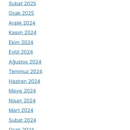
Şubat 2025
Ocak 2025
Aralık 2024
Kasım 2024
Ekim 2024
Eylül 2024
Ağustos 2024
Temmuz 2024
Haziran 2024
Mayıs 2024
Nisan 2024
Mart 2024
Şubat 2024
Ocak 2024