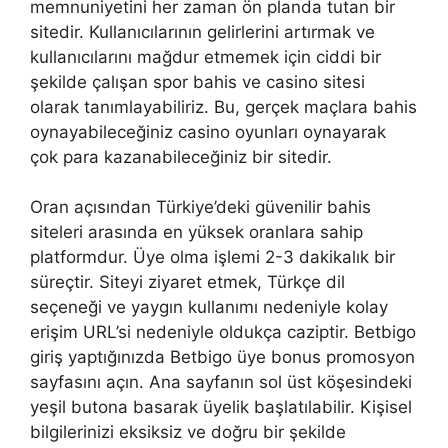
memnuniyetini her zaman ön planda tutan bir
sitedir. Kullanıcılarının gelirlerini artırmak ve
kullanıcılarını mağdur etmemek için ciddi bir
şekilde çalışan spor bahis ve casino sitesi
olarak tanımlayabiliriz. Bu, gerçek maçlara bahis
oynayabileceğiniz casino oyunları oynayarak
çok para kazanabileceğiniz bir sitedir.
Oran açısından Türkiye’deki güvenilir bahis
siteleri arasında en yüksek oranlara sahip
platformdur. Üye olma işlemi 2-3 dakikalık bir
süreçtir. Siteyi ziyaret etmek, Türkçe dil
seçeneği ve yaygın kullanımı nedeniyle kolay
erişim URL’si nedeniyle oldukça caziptir. Betbigo
giriş yaptığınızda Betbigo üye bonus promosyon
sayfasını açın. Ana sayfanın sol üst köşesindeki
yeşil butona basarak üyelik başlatılabilir. Kişisel
bilgilerinizi eksiksiz ve doğru bir şekilde