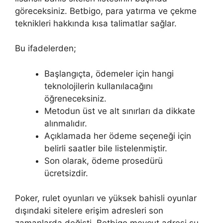
göreceksiniz. Betbigo, para yatırma ve çekme
teknikleri hakkında kısa talimatlar sağlar.
Bu ifadelerden;
Başlangıçta, ödemeler için hangi
teknolojilerin kullanılacağını
öğreneceksiniz.
Metodun üst ve alt sınırları da dikkate
alınmalıdır.
Açıklamada her ödeme seçeneği için
belirli saatler bile listelenmiştir.
Son olarak, ödeme prosedürü
ücretsizdir.
Poker, rulet oyunları ve yüksek bahisli oyunlar
dışındaki sitelere erişim adresleri son