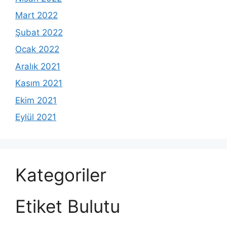
Mart 2022
Şubat 2022
Ocak 2022
Aralık 2021
Kasım 2021
Ekim 2021
Eylül 2021
Kategoriler
Etiket Bulutu