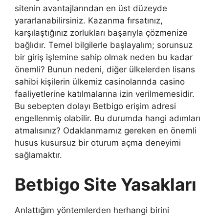
sitenin avantajlarından en üst düzeyde
yararlanabilirsiniz. Kazanma fırsatınız,
karşılaştığınız zorlukları başarıyla çözmenize
bağlıdır. Temel bilgilerle başlayalım; sorunsuz
bir giriş işlemine sahip olmak neden bu kadar
önemli? Bunun nedeni, diğer ülkelerden lisans
sahibi kişilerin ülkemiz casinolarında casino
faaliyetlerine katılmalarına izin verilmemesidir.
Bu sebepten dolayı Betbigo erişim adresi
engellenmiş olabilir. Bu durumda hangi adımları
atmalısınız? Odaklanmamız gereken en önemli
husus kusursuz bir oturum açma deneyimi
sağlamaktır.
Betbigo Site Yasakları
Anlattığım yöntemlerden herhangi birini