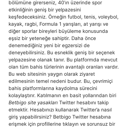
bölümüne girerseniz, 40’ın üzerinde spor
etkinliğinin geniş bir yelpazesini
keşfedeceksiniz. Örneğin futbol, ​​tenis, voleybol,
kayak, ragbi, Formula 1 yarışları, at yarışı ve
diğer sporlar bireyleri büyüleme konusunda
eşsiz bir yeteneğe sahiptir. Daha önce
denemediğiniz yeni bir egzersizi de
deneyebilirsiniz. Bu esneklik geniş bir seçenek
yelpazesine olanak tanır. Bu platformda mevcut
olan tüm bahis türlerinin avantajlı oranları vardır.
Bu web sitesinin yaygın olarak ziyaret
edilmesinin temel nedeni budur. Bu, çevrimiçi
bahis platformlarına kaydolma sürecini
kolaylaştırır. Katılmanın en basit yollarından biri
Betbigo site yasakları
Twitter hesabını takip
etmektir. Hesabınızı kullanarak Twitter’a nasıl
giriş yapabilirsiniz? Betbigo Twitter hesabına
erişmek için profillerine tıklayın ve sorunsuz bir