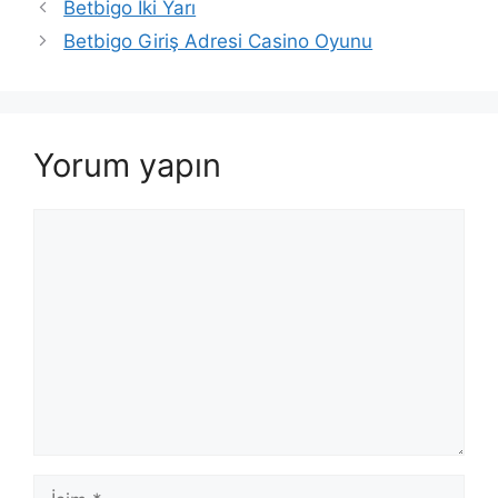
Betbigo İki Yarı
Betbigo Giriş Adresi Casino Oyunu
Yorum yapın
Yorum
İsim