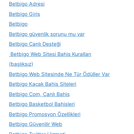
Betbigo Adresi
Betbigo Giriş
Betbigo
Betbigo güvenlik sorunu mu var
Betbigo Canlı Desteği
Betbigo Web Sitesi Bahis Kuralları
(başlıksız)
Betbigo Web Sitesinde Ne Tür Ödüller Var
Betbigo Kaçak Bahis Siteleri
Betbigo Com, Canlı Bahis
Betbigo Basketbol Bahisleri
Betbigo Promosyon Özellikleri
Betbigo Güvenilir Web