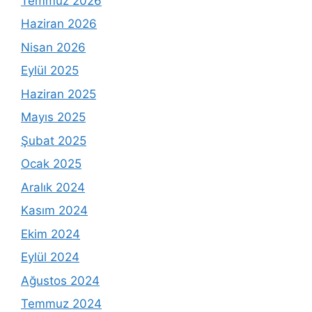
Temmuz 2026
Haziran 2026
Nisan 2026
Eylül 2025
Haziran 2025
Mayıs 2025
Şubat 2025
Ocak 2025
Aralık 2024
Kasım 2024
Ekim 2024
Eylül 2024
Ağustos 2024
Temmuz 2024