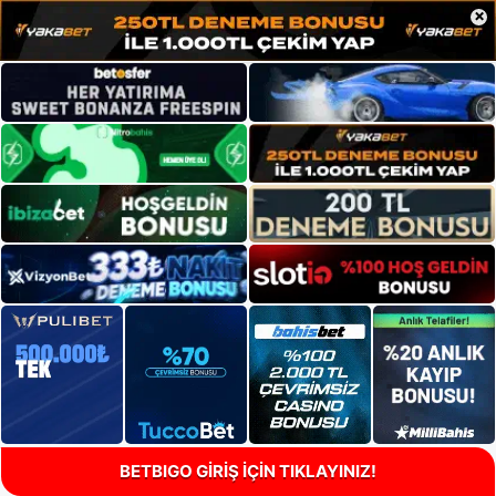
×
BETBIGO GİRİŞ İÇİN TIKLAYINIZ!