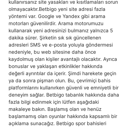
kullanırsanız site yasakları ve kısıtlamaları sorun
olmayacaktır.Betbigo yeni site adresi fazla
yöntemi var. Google ve Yandex gibi arama
motorları güvenilirdir. Arama motorumuzu
kullanarak yeni adresinizi bulmanız yalnızca 5
dakika sürer. Şirketin sık sık güncellenen
adresleri SMS ve e-posta yoluyla göndermesi
nedeniyle, bu web sitesine daha önce
kaydolmuş olan kişiler avantajlı olacaktır. Ayrıca
bonuslar ve yaklaşan etkinlikler hakkında
değerli ayrıntılar da içerir. Şimdi harekete geçin
ya da sonra pişman olun. Bu, çevrimiçi bahis
platformlarını kullanırken güvenli ve emniyetli bir
deneyim sağlar. Betbigo tabanlık hakkında daha
fazla bilgi edinmek için lütfen aşağıdaki
makaleye bakın. Başlamış olan ve henüz
başlamamış olan oyunlar hakkında kapsamlı bir
açıklama sunacağız. Betbigo spor bahisleri