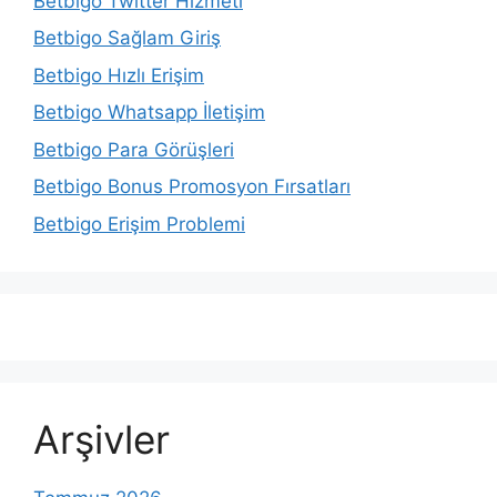
Betbigo Twitter Hizmeti
Betbigo Sağlam Giriş
Betbigo Hızlı Erişim
Betbigo Whatsapp İletişim
Betbigo Para Görüşleri
Betbigo Bonus Promosyon Fırsatları
Betbigo Erişim Problemi
Arşivler