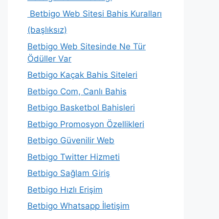
Betbigo Web Sitesi Bahis Kuralları
(başlıksız)
Betbigo Web Sitesinde Ne Tür
Ödüller Var
Betbigo Kaçak Bahis Siteleri
Betbigo Com, Canlı Bahis
Betbigo Basketbol Bahisleri
Betbigo Promosyon Özellikleri
Betbigo Güvenilir Web
Betbigo Twitter Hizmeti
Betbigo Sağlam Giriş
Betbigo Hızlı Erişim
Betbigo Whatsapp İletişim