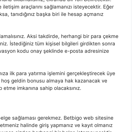
e iletişim araçlarını sağlamanızı isteyecektir. Eğer
ksa, tanıdığınız başka biri ile hesap açmanız
plamalısınız. Aksi takdirde, herhangi bir para çekme
iz. İstediğiniz tüm kişisel bilgileri girdikten sonra
tivasyon kodu onay şeklinde e-posta adresinize
za ilk para yatırma işlemini gerçekleştirecek üye
ın hoş geldin bonusu almaya hak kazanacak ve
p etme imkanına sahip olacaksınız.
ir belge sağlaması gerekmez. Betbigo web sitesine
 etmeniz halinde giriş yapmanız ve kayıt olmanız