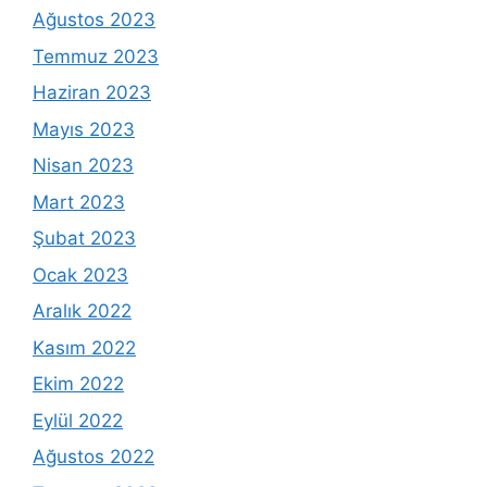
Ağustos 2023
Temmuz 2023
Haziran 2023
Mayıs 2023
Nisan 2023
Mart 2023
Şubat 2023
Ocak 2023
Aralık 2022
Kasım 2022
Ekim 2022
Eylül 2022
Ağustos 2022