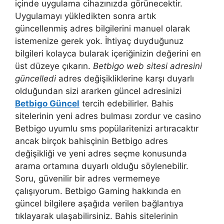
içinde uygulama cihazınızda görünecektir.
Uygulamayı yükledikten sonra artık
güncellenmiş adres bilgilerini manuel olarak
istemenize gerek yok. İhtiyaç duyduğunuz
bilgileri kolayca bularak içeriğinizin değerini en
üst düzeye çıkarın.
Betbigo web sitesi adresini
güncelledi
adres değişikliklerine karşı duyarlı
olduğundan sizi ararken güncel adresinizi
Betbigo Güncel
tercih edebilirler. Bahis
sitelerinin yeni adres bulması zordur ve casino
Betbigo uyumlu sms popülaritenizi artıracaktır
ancak birçok bahisçinin Betbigo adres
değişikliği ve yeni adres seçme konusunda
arama ortamına duyarlı olduğu söylenebilir.
Soru, güvenilir bir adres vermemeye
çalışıyorum. Betbigo Gaming hakkında en
güncel bilgilere aşağıda verilen bağlantıya
tıklayarak ulaşabilirsiniz. Bahis sitelerinin