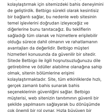
kolaylaştırmak için sitemizdeki bahis deneyimini
de geliştirdik. Betbigo sürekli olarak kesintisiz
bir bağlantı sağlar, bu nedenle web sitesinin
temel işlevlerini doğrudan izleyeceğiz ve
diğerlerine bunu tanıtacağız. Bu tekliflerin
sağladığı tüm olanak ve hizmetlere erişilebilir
olduğu sürece dahil olmanın ve rahatlamanın
avantajları da değerlidir. Betbigo müşteri
hizmetleri konusunda da güvenilir bir sitedir.
Sitede Betbigo ile ilgili hoşnutsuzluğunuzu dile
getirebilme ve ödüller alabilme olanağına sahip
olmak, sitenin bölümlerine erişimi
kolaylaştırmaktadır. Site, tüm etkinliklerde hızlı,
gerçek zamanlı bahis sunarak bahis
seçeneklerinin güvenliğini sağlar. Betbigo
müşterisi, web sitenizin tanıtımının güvenli bir
şekilde yapılmasını sağlayarak bu dönüşümde
çok önemli bir rol oynar. Hızla büyüyen bir