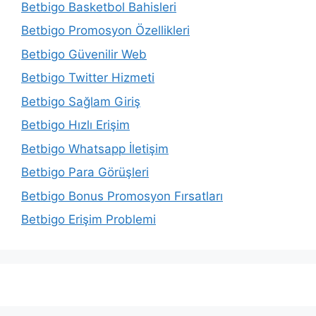
Betbigo Basketbol Bahisleri
Betbigo Promosyon Özellikleri
Betbigo Güvenilir Web
Betbigo Twitter Hizmeti
Betbigo Sağlam Giriş
Betbigo Hızlı Erişim
Betbigo Whatsapp İletişim
Betbigo Para Görüşleri
Betbigo Bonus Promosyon Fırsatları
Betbigo Erişim Problemi