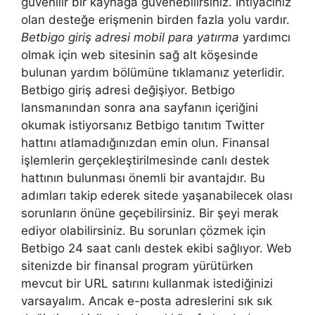
güvenilir bir kaynağa güvenebilirsiniz. İhtiyacınız
olan desteğe erişmenin birden fazla yolu vardır.
Betbigo giriş adresi mobil para yatırma
yardımcı
olmak için web sitesinin sağ alt köşesinde
bulunan yardım bölümüne tıklamanız yeterlidir.
Betbigo giriş adresi değişiyor. Betbigo
lansmanından sonra ana sayfanın içeriğini
okumak istiyorsanız Betbigo tanıtım Twitter
hattını atlamadığınızdan emin olun. Finansal
işlemlerin gerçekleştirilmesinde canlı destek
hattının bulunması önemli bir avantajdır. Bu
adımları takip ederek sitede yaşanabilecek olası
sorunların önüne geçebilirsiniz. Bir şeyi merak
ediyor olabilirsiniz. Bu sorunları çözmek için
Betbigo 24 saat canlı destek ekibi sağlıyor. Web
sitenizde bir finansal program yürütürken
mevcut bir URL satırını kullanmak istediğinizi
varsayalım. Ancak e-posta adreslerini sık sık