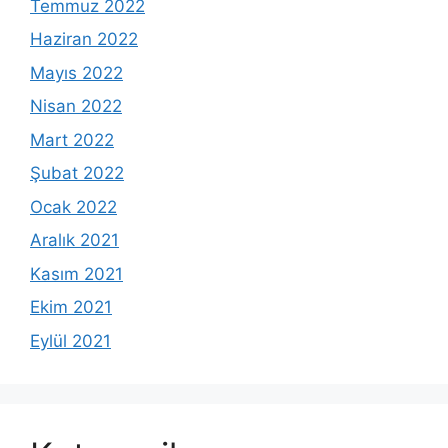
Temmuz 2022
Haziran 2022
Mayıs 2022
Nisan 2022
Mart 2022
Şubat 2022
Ocak 2022
Aralık 2021
Kasım 2021
Ekim 2021
Eylül 2021