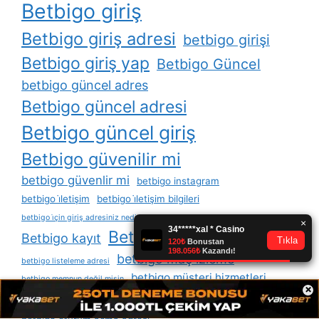
Betbigo giriş
Betbigo giriş adresi
betbigo girişi
Betbigo giriş yap
Betbigo Güncel
betbigo güncel adres
Betbigo güncel adresi
Betbigo güncel giriş
Betbigo güvenilir mi
betbigo güvenlir mi
betbigo instagram
betbigo i̇letişim
betbigo i̇letişim bilgileri
betbigo i̇çin giriş adresiniz nedir
betbigo kaydında sorun olabilir
Betbigo kaç oldu
Betbigo kayıt
betbigo maç izleme
betbigo listeleme adresi
betbigo müşteri hizmetleri
betbigo memnun değil misin
×
Betbigo nasıl bir site
betbigo nasil bir site