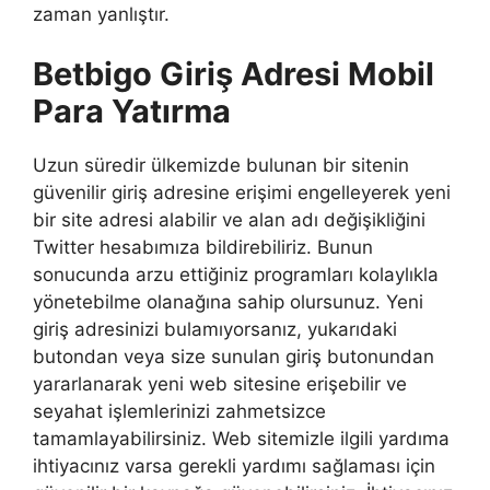
zaman yanlıştır.
Betbigo Giriş Adresi Mobil
Para Yatırma
Uzun süredir ülkemizde bulunan bir sitenin
güvenilir giriş adresine erişimi engelleyerek yeni
bir site adresi alabilir ve alan adı değişikliğini
Twitter hesabımıza bildirebiliriz. Bunun
sonucunda arzu ettiğiniz programları kolaylıkla
yönetebilme olanağına sahip olursunuz. Yeni
giriş adresinizi bulamıyorsanız, yukarıdaki
butondan veya size sunulan giriş butonundan
yararlanarak yeni web sitesine erişebilir ve
seyahat işlemlerinizi zahmetsizce
tamamlayabilirsiniz. Web sitemizle ilgili yardıma
ihtiyacınız varsa gerekli yardımı sağlaması için