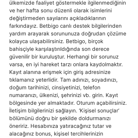
ülkemizde faaliyet göstermekle ilgilenmediğinin
ve her hafta sonu düzenli olarak isimlerini
değiştirmeden sayılarını açıkladıklarının
farkındayız. Betbigo canlı destek bilgilerinden
yardım arayarak sorununuza doğrudan çözüme
kolayca ulaşabilirsiniz. Betbigo, birçok
bahisçiyle karşılaştırıldığında son derece
güvenilir bir kuruluştur. Herhangi bir sorunuz
varsa, en iyi hareket tarzı onlara kaydolmaktır.
Kayıt alanına erişmek için giriş adresinize
tıklamanız yeterlidir. Tam adınızı, soyadınızı,
doğum tarihinizi, cinsiyetinizi, telefon
numaranızı, ülkenizi, şehrinizi vb. girin. Kayıt
bölgesinde yer almaktadır. Oturum açabilirsiniz.
İletişim bilgilerinizi sağlayın. ‘Kişisel sonuçlar’
bölümünü doğru bir şekilde doldurmanızı
öneririz. Hesabınıza yatıracağınız tutar ve
alacağınız bonus, kişisel tercihlerinizin