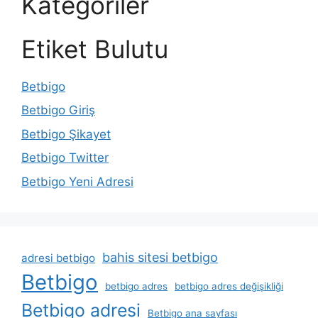
Kategoriler
Etiket Bulutu
Betbigo
Betbigo Giriş
Betbigo Şikayet
Betbigo Twitter
Betbigo Yeni Adresi
bahis sitesi betbigo
adresi betbigo
Betbigo
betbigo adres
betbigo adres değişikliği
Betbigo adresi
Betbigo ana sayfası