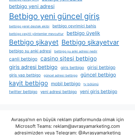
betbigo yeni adresi
Betbigo yeni güncel giriş
betbigo çevrimiçi bahis
betbigo yerel destek ekibi
betbigo üyelik
betbigo çeşitli yöntemler mevcuttur
Betbigo şikayet
Betbigo şikayetvar
betbigo şu anki adresi
betbigo şu anki adresi nedir
casino sitesi betbigo
canli betbigo
giris adresi betbigo
girisi betbigo
giris betbigo
güncel betbigo
giris yap betbigo
güncel adresi betbigo
kayit betbigo
mobil betbigo
tv bölümü
yeni giris betbigo
twitter betbigo
yeni adresi betbigo
Avrasya'nın en büyük reklam platformunda olmak için
Microsoft Teams:
reklam@avrasyamarketing.com
adresimizden veya Telegram: @Avrasyamarketing