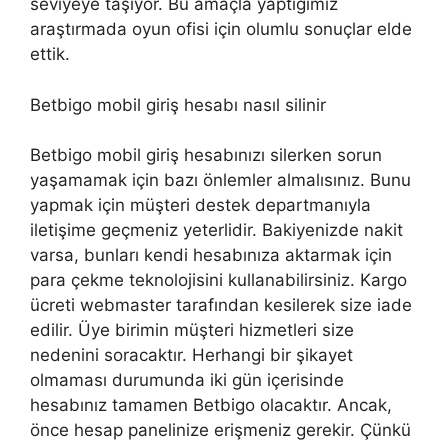
seviyeye taşıyor. Bu amaçla yaptığımız
araştırmada oyun ofisi için olumlu sonuçlar elde
ettik.
Betbigo mobil giriş hesabı nasıl silinir
Betbigo mobil giriş hesabınızı silerken sorun
yaşamamak için bazı önlemler almalısınız. Bunu
yapmak için müşteri destek departmanıyla
iletişime geçmeniz yeterlidir. Bakiyenizde nakit
varsa, bunları kendi hesabınıza aktarmak için
para çekme teknolojisini kullanabilirsiniz. Kargo
ücreti webmaster tarafından kesilerek size iade
edilir. Üye birimin müşteri hizmetleri size
nedenini soracaktır. Herhangi bir şikayet
olmaması durumunda iki gün içerisinde
hesabınız tamamen Betbigo olacaktır. Ancak,
önce hesap panelinize erişmeniz gerekir. Çünkü