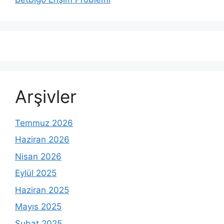
Arşivler
Temmuz 2026
Haziran 2026
Nisan 2026
Eylül 2025
Haziran 2025
Mayıs 2025
Şubat 2025