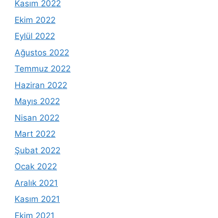
Kasım 2022
Ekim 2022
Eylül 2022
Ağustos 2022
Temmuz 2022
Haziran 2022
Mayıs 2022
Nisan 2022
Mart 2022
Şubat 2022
Ocak 2022
Aralık 2021
Kasım 2021
Ekim 2021