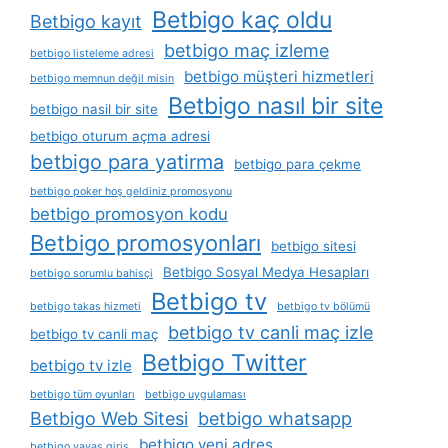
Betbigo kaç oldu
Betbigo kayıt
betbigo maç izleme
betbigo listeleme adresi
betbigo müşteri hizmetleri
betbigo memnun değil misin
Betbigo nasıl bir site
betbigo nasil bir site
betbigo oturum açma adresi
betbigo para yatirma
betbigo para çekme
betbigo poker hoş geldiniz promosyonu
betbigo promosyon kodu
Betbigo promosyonları
betbigo sitesi
Betbigo Sosyal Medya Hesapları
betbigo sorumlu bahisçi
Betbigo tv
betbigo takas hizmeti
betbigo tv bölümü
betbigo tv canli maç izle
betbigo tv canli maç
Betbigo Twitter
betbigo tv izle
betbigo tüm oyunları
betbigo uygulaması
Betbigo Web Sitesi
betbigo whatsapp
betbigo yeni adres
betbigo yavaş giriş