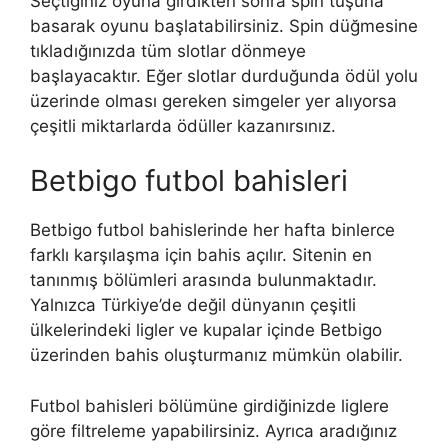
Seçtiğiniz oyuna girdikten sonra spin tuşuna
basarak oyunu başlatabilirsiniz. Spin düğmesine
tıkladığınızda tüm slotlar dönmeye
başlayacaktır. Eğer slotlar durduğunda ödül yolu
üzerinde olması gereken simgeler yer alıyorsa
çeşitli miktarlarda ödüller kazanırsınız.
Betbigo futbol bahisleri
Betbigo futbol bahislerinde her hafta binlerce
farklı karşılaşma için bahis açılır. Sitenin en
tanınmış bölümleri arasında bulunmaktadır.
Yalnızca Türkiye’de değil dünyanın çeşitli
ülkelerindeki ligler ve kupalar içinde Betbigo
üzerinden bahis oluşturmanız mümkün olabilir.
Futbol bahisleri bölümüne girdiğinizde liglere
göre filtreleme yapabilirsiniz. Ayrıca aradığınız