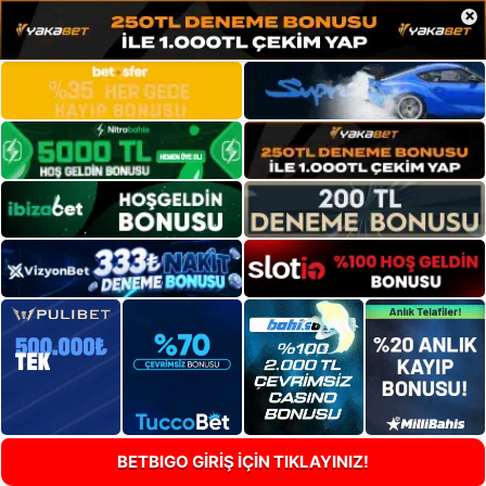
×
BETBIGO GİRİŞ İÇİN TIKLAYINIZ!