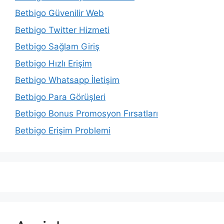
Betbigo Güvenilir Web
Betbigo Twitter Hizmeti
Betbigo Sağlam Giriş
Betbigo Hızlı Erişim
Betbigo Whatsapp İletişim
Betbigo Para Görüşleri
Betbigo Bonus Promosyon Fırsatları
Betbigo Erişim Problemi