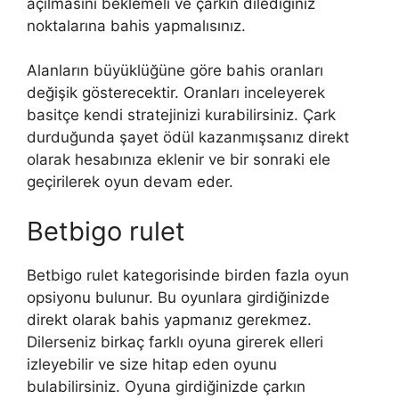
açılmasını beklemeli ve çarkın dilediğiniz
noktalarına bahis yapmalısınız.
Alanların büyüklüğüne göre bahis oranları
değişik gösterecektir. Oranları inceleyerek
basitçe kendi stratejinizi kurabilirsiniz. Çark
durduğunda şayet ödül kazanmışsanız direkt
olarak hesabınıza eklenir ve bir sonraki ele
geçirilerek oyun devam eder.
Betbigo rulet
Betbigo rulet kategorisinde birden fazla oyun
opsiyonu bulunur. Bu oyunlara girdiğinizde
direkt olarak bahis yapmanız gerekmez.
Dilerseniz birkaç farklı oyuna girerek elleri
izleyebilir ve size hitap eden oyunu
bulabilirsiniz. Oyuna girdiğinizde çarkın