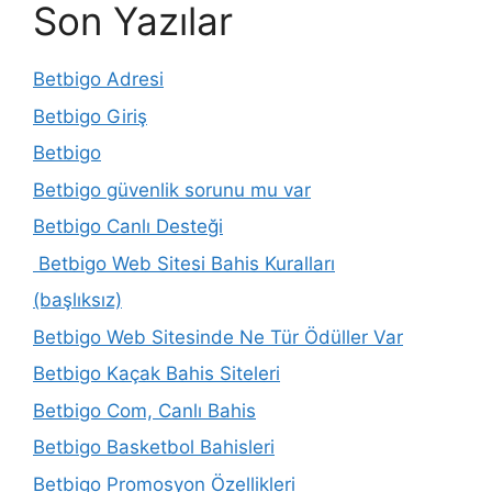
Son Yazılar
Betbigo Adresi
Betbigo Giriş
Betbigo
Betbigo güvenlik sorunu mu var
Betbigo Canlı Desteği
Betbigo Web Sitesi Bahis Kuralları
(başlıksız)
Betbigo Web Sitesinde Ne Tür Ödüller Var
Betbigo Kaçak Bahis Siteleri
Betbigo Com, Canlı Bahis
Betbigo Basketbol Bahisleri
Betbigo Promosyon Özellikleri