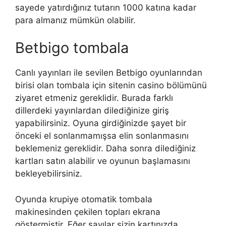
sayede yatırdığınız tutarın 1000 katına kadar
para almanız mümkün olabilir.
Betbigo tombala
Canlı yayınları ile sevilen Betbigo oyunlarından
birisi olan tombala için sitenin casino bölümünü
ziyaret etmeniz gereklidir. Burada farklı
dillerdeki yayınlardan dilediğinize giriş
yapabilirsiniz. Oyuna girdiğinizde şayet bir
önceki el sonlanmamışsa elin sonlanmasını
beklemeniz gereklidir. Daha sonra dilediğiniz
kartları satın alabilir ve oyunun başlamasını
bekleyebilirsiniz.
Oyunda krupiye otomatik tombala
makinesinden çekilen topları ekrana
göstermiştir. Eğer sayılar sizin kartınızda