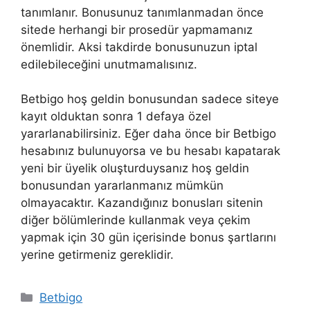
tanımlanır. Bonusunuz tanımlanmadan önce
sitede herhangi bir prosedür yapmamanız
önemlidir. Aksi takdirde bonusunuzun iptal
edilebileceğini unutmamalısınız.
Betbigo hoş geldin bonusundan sadece siteye
kayıt olduktan sonra 1 defaya özel
yararlanabilirsiniz. Eğer daha önce bir Betbigo
hesabınız bulunuyorsa ve bu hesabı kapatarak
yeni bir üyelik oluşturduysanız hoş geldin
bonusundan yararlanmanız mümkün
olmayacaktır. Kazandığınız bonusları sitenin
diğer bölümlerinde kullanmak veya çekim
yapmak için 30 gün içerisinde bonus şartlarını
yerine getirmeniz gereklidir.
Kategoriler
Betbigo