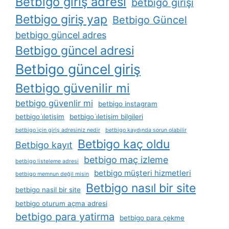
Betbigo giriş adresi
betbigo girişi
Betbigo giriş yap
Betbigo Güncel
betbigo güncel adres
Betbigo güncel adresi
Betbigo güncel giriş
Betbigo güvenilir mi
betbigo güvenlir mi
betbigo instagram
betbigo i̇letişim
betbigo i̇letişim bilgileri
betbigo i̇çin giriş adresiniz nedir
betbigo kaydında sorun olabilir
Betbigo kaç oldu
Betbigo kayıt
betbigo maç izleme
betbigo listeleme adresi
betbigo müşteri hizmetleri
betbigo memnun değil misin
Betbigo nasıl bir site
betbigo nasil bir site
betbigo oturum açma adresi
betbigo para yatirma
betbigo para çekme