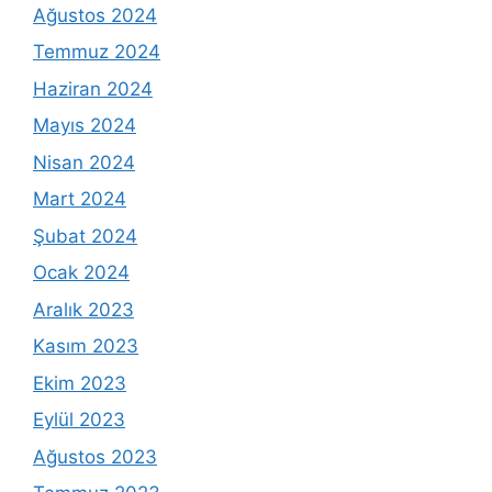
Ağustos 2024
Temmuz 2024
Haziran 2024
Mayıs 2024
Nisan 2024
Mart 2024
Şubat 2024
Ocak 2024
Aralık 2023
Kasım 2023
Ekim 2023
Eylül 2023
Ağustos 2023