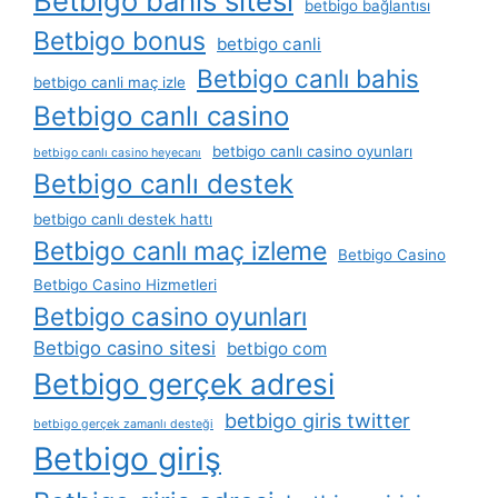
Betbigo bahis sitesi
betbigo bağlantısı
Betbigo bonus
betbigo canli
Betbigo canlı bahis
betbigo canli maç izle
Betbigo canlı casino
betbigo canlı casino oyunları
betbigo canlı casino heyecanı
Betbigo canlı destek
betbigo canlı destek hattı
Betbigo canlı maç izleme
Betbigo Casino
Betbigo Casino Hizmetleri
Betbigo casino oyunları
Betbigo casino sitesi
betbigo com
Betbigo gerçek adresi
betbigo giris twitter
betbigo gerçek zamanlı desteği
Betbigo giriş