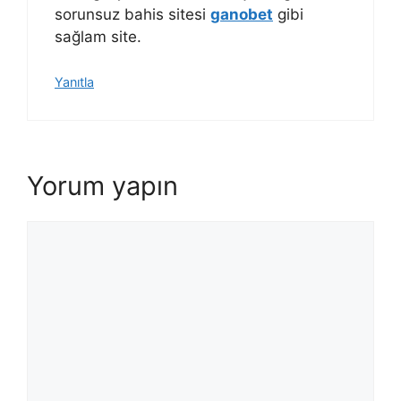
sorunsuz bahis sitesi
ganobet
gibi
sağlam site.
Yanıtla
Yorum yapın
Yorum