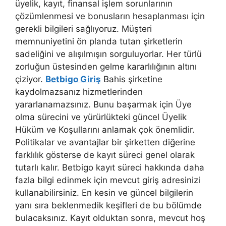
üyelik, kayıt, finansal işlem sorunlarının
çözümlenmesi ve bonusların hesaplanması için
gerekli bilgileri sağlıyoruz. Müşteri
memnuniyetini ön planda tutan şirketlerin
sadeliğini ve alışılmışın sorguluyorlar. Her türlü
zorluğun üstesinden gelme kararlılığının altını
çiziyor.
Betbigo Giriş
Bahis şirketine
kaydolmazsanız hizmetlerinden
yararlanamazsınız. Bunu başarmak için Üye
olma sürecini ve yürürlükteki güncel Üyelik
Hüküm ve Koşullarını anlamak çok önemlidir.
Politikalar ve avantajlar bir şirketten diğerine
farklılık gösterse de kayıt süreci genel olarak
tutarlı kalır. Betbigo kayıt süreci hakkında daha
fazla bilgi edinmek için mevcut giriş adresinizi
kullanabilirsiniz. En kesin ve güncel bilgilerin
yanı sıra beklenmedik keşifleri de bu bölümde
bulacaksınız. Kayıt olduktan sonra, mevcut hoş