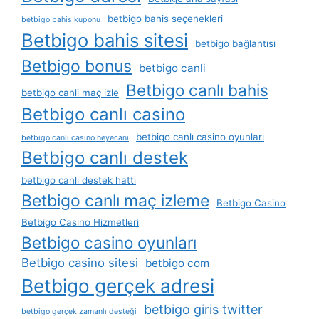
betbigo bahis seçenekleri
betbigo bahis kuponu
Betbigo bahis sitesi
betbigo bağlantısı
Betbigo bonus
betbigo canli
Betbigo canlı bahis
betbigo canli maç izle
Betbigo canlı casino
betbigo canlı casino oyunları
betbigo canlı casino heyecanı
Betbigo canlı destek
betbigo canlı destek hattı
Betbigo canlı maç izleme
Betbigo Casino
Betbigo Casino Hizmetleri
Betbigo casino oyunları
Betbigo casino sitesi
betbigo com
Betbigo gerçek adresi
betbigo giris twitter
betbigo gerçek zamanlı desteği