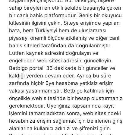
sağlamaya çalışıyoruz. Bu, farklı geçmişlere
sahip bireyleri en etkili şekilde başarıyla çeken
bir canlı bahis platformudur. Geniş bir okuyucu
kitlesinin ilgisini çekin. Siteye erişimde yapılan
hata, hem Türkiye’yi hem de uluslararası
piyasayı önemli ölçüde etkilemiş ve diğer canlı
bahis siteleri tarafından da doğrulanmıştır.
Lütfen kaynak adresini doğrulayın ve
engellenen web sitesi adresini güncelleyin.
Betbigo portalı 36 dakikada bir günceller ve
kaldığı yerden devam eder. Ayrıca bu süre
zarfında hiçbir üye hesabına yetkisiz erişim
vakası yaşanmamıştır. Betbigo katılmak için
öncelikle web sitesinde bir hesap oluşturmanız
gerekmektedir. Üyeliğiniz kapsamında kayıt
işlemini tamamladıktan sonra, web sitesindeki
hesabınıza erişim sağlamak için belirlenen giriş
alanlarına kullanıcı adınızı ve şifrenizi girin.