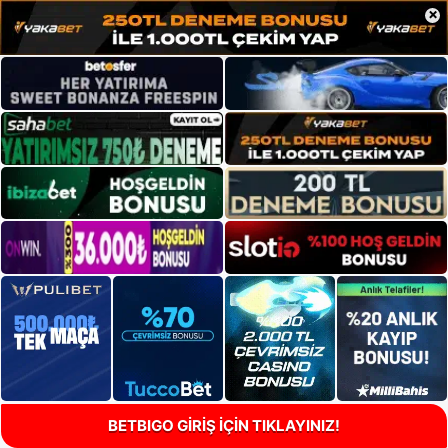
×
BETBIGO GİRİŞ İÇİN TIKLAYINIZ!