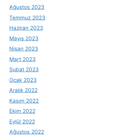
Ağustos 2023
Temmuz 2023
Haziran 2023
Mayıs 2023
Nisan 2023
Mart 2023
Şubat 2023
Ocak 2023
Aralık 2022
Kasım 2022
Ekim 2022
Eylül 2022
Ağustos 2022