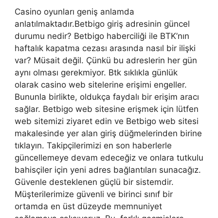
Casino oyunları geniş anlamda
anlatılmaktadır.Betbigo giriş adresinin güncel
durumu nedir? Betbigo haberciliği ile BTK’nın
haftalık kapatma cezası arasında nasıl bir ilişki
var? Müsait değil. Çünkü bu adreslerin her gün
aynı olması gerekmiyor. Btk sıklıkla günlük
olarak casino web sitelerine erişimi engeller.
Bununla birlikte, oldukça faydalı bir erişim aracı
sağlar. Betbigo web sitesine erişmek için lütfen
web sitemizi ziyaret edin ve Betbigo web sitesi
makalesinde yer alan giriş düğmelerinden birine
tıklayın. Takipçilerimizi en son haberlerle
güncellemeye devam edeceğiz ve onlara tutkulu
bahisçiler için yeni adres bağlantıları sunacağız.
Güvenle desteklenen güçlü bir sistemdir.
Müşterilerimize güvenli ve birinci sınıf bir
ortamda en üst düzeyde memnuniyet