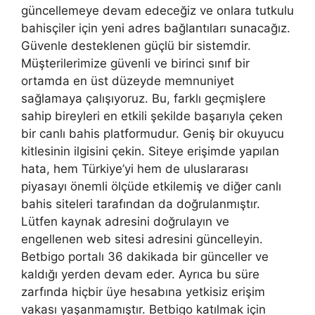
güncellemeye devam edeceğiz ve onlara tutkulu
bahisçiler için yeni adres bağlantıları sunacağız.
Güvenle desteklenen güçlü bir sistemdir.
Müşterilerimize güvenli ve birinci sınıf bir
ortamda en üst düzeyde memnuniyet
sağlamaya çalışıyoruz. Bu, farklı geçmişlere
sahip bireyleri en etkili şekilde başarıyla çeken
bir canlı bahis platformudur. Geniş bir okuyucu
kitlesinin ilgisini çekin. Siteye erişimde yapılan
hata, hem Türkiye’yi hem de uluslararası
piyasayı önemli ölçüde etkilemiş ve diğer canlı
bahis siteleri tarafından da doğrulanmıştır.
Lütfen kaynak adresini doğrulayın ve
engellenen web sitesi adresini güncelleyin.
Betbigo portalı 36 dakikada bir günceller ve
kaldığı yerden devam eder. Ayrıca bu süre
zarfında hiçbir üye hesabına yetkisiz erişim
vakası yaşanmamıştır. Betbigo katılmak için