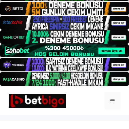
İçeriğe
atla
Menü