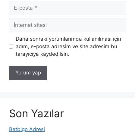
E-
posta
İnternet
sitesi
Daha sonraki yorumlarımda kullanılması için
adım, e-posta adresim ve site adresim bu
tarayıcıya kaydedilsin.
Son Yazılar
Betbigo Adresi