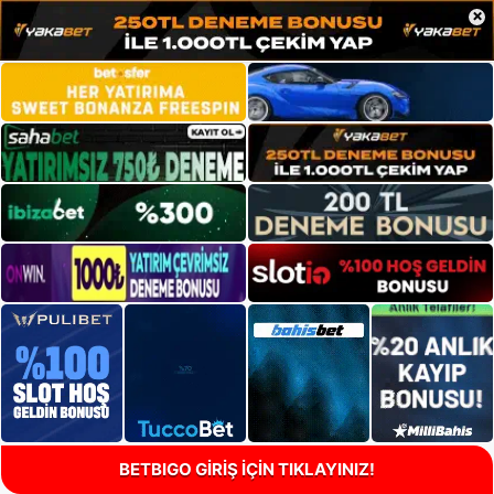
×
BETBIGO GİRİŞ İÇİN TIKLAYINIZ!