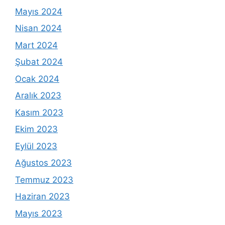
Mayıs 2024
Nisan 2024
Mart 2024
Şubat 2024
Ocak 2024
Aralık 2023
Kasım 2023
Ekim 2023
Eylül 2023
Ağustos 2023
Temmuz 2023
Haziran 2023
Mayıs 2023