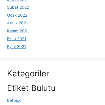
Şubat 2022
Ocak 2022
Aralık 2021
Kasım 2021
Ekim 2021
Eylül 2021
Kategoriler
Etiket Bulutu
Betbigo