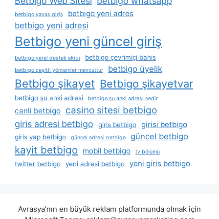
Betbigo Web Sitesi
betbigo whatsapp
betbigo yeni adres
betbigo yavaş giriş
betbigo yeni adresi
Betbigo yeni güncel giriş
betbigo çevrimiçi bahis
betbigo yerel destek ekibi
betbigo üyelik
betbigo çeşitli yöntemler mevcuttur
Betbigo şikayet
Betbigo şikayetvar
betbigo şu anki adresi
betbigo şu anki adresi nedir
casino sitesi betbigo
canli betbigo
giris adresi betbigo
girisi betbigo
giris betbigo
güncel betbigo
giris yap betbigo
güncel adresi betbigo
kayit betbigo
mobil betbigo
tv bölümü
yeni giris betbigo
twitter betbigo
yeni adresi betbigo
Avrasya'nın en büyük reklam platformunda olmak için