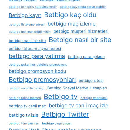
betbigo i̇çin giriş adresiniz nedir
betbigo kaydında sorun olabilir
Betbigo kaç oldu
Betbigo kayıt
betbigo maç izleme
betbigo listeleme adresi
betbigo müşteri hizmetleri
betbigo memnun değil misin
Betbigo nasıl bir site
betbigo nasil bir site
betbigo oturum açma adresi
betbigo para yatirma
betbigo para çekme
betbigo poker hoş geldiniz promosyonu
betbigo promosyon kodu
Betbigo promosyonları
betbigo sitesi
Betbigo Sosyal Medya Hesapları
betbigo sorumlu bahisçi
Betbigo tv
betbigo takas hizmeti
betbigo tv bölümü
betbigo tv canli maç izle
betbigo tv canli maç
Betbigo Twitter
betbigo tv izle
betbigo tüm oyunları
betbigo uygulaması