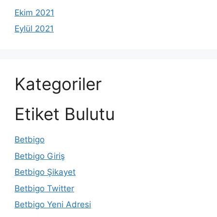
Ekim 2021
Eylül 2021
Kategoriler
Etiket Bulutu
Betbigo
Betbigo Giriş
Betbigo Şikayet
Betbigo Twitter
Betbigo Yeni Adresi