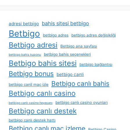
bahis sitesi betbigo
adresi betbigo
Betbigo
betbigo adres
betbigo adres değişikliği
Betbigo adresi
Betbigo ana sayfası
betbigo bahis seçenekleri
betbigo bahis kuponu
Betbigo bahis sitesi
betbigo bağlantısı
Betbigo bonus
betbigo canli
Betbigo canlı bahis
betbigo canli maç izle
Betbigo canlı casino
betbigo canlı casino oyunları
betbigo canlı casino heyecanı
Betbigo canlı destek
betbigo canlı destek hattı
Betbigo canlı maç izleme
Betbigo Casino