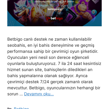
Betbigo canlı destek ne zaman kullanılabilir
seobahis, en iyi bahis deneyimine ve geçmiş
performansa sahip bir çevrimiçi oyun şirketidir.
Oyuncuları yeni nesil son derece eğlenceli
oyunlarla buluşturuyoruz. 7 ila 24 saat kesintisiz
hizmet sunan site, bahisçilerin diledikleri an
bahis yapmalarına olanak sağlıyor. Ayrıca
çevrimiçi destek 7/24 gerçek zamanlı olarak
mevcuttur. Betbigo, oyuncularınızın herhangi bir
sorun …
Devamını oku…
Kategoriler