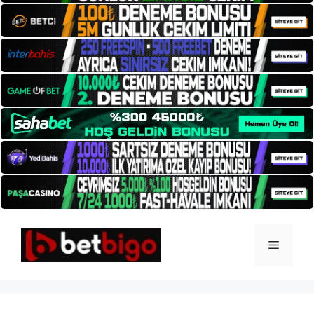
İçeriğe
atla
Menü