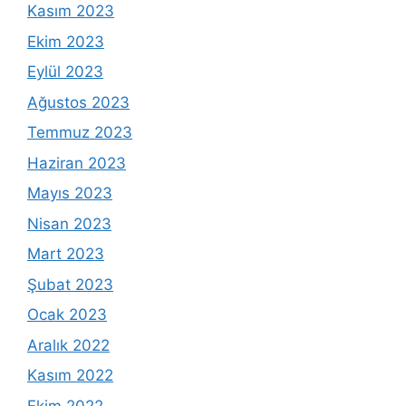
Kasım 2023
Ekim 2023
Eylül 2023
Ağustos 2023
Temmuz 2023
Haziran 2023
Mayıs 2023
Nisan 2023
Mart 2023
Şubat 2023
Ocak 2023
Aralık 2022
Kasım 2022
Ekim 2022