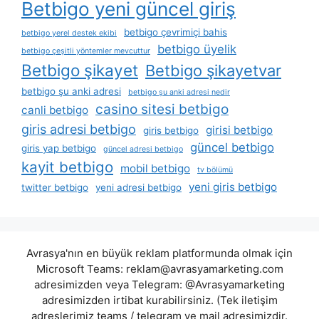
Betbigo yeni güncel giriş
betbigo çevrimiçi bahis
betbigo yerel destek ekibi
betbigo üyelik
betbigo çeşitli yöntemler mevcuttur
Betbigo şikayet
Betbigo şikayetvar
betbigo şu anki adresi
betbigo şu anki adresi nedir
casino sitesi betbigo
canli betbigo
giris adresi betbigo
girisi betbigo
giris betbigo
güncel betbigo
giris yap betbigo
güncel adresi betbigo
kayit betbigo
mobil betbigo
tv bölümü
yeni giris betbigo
twitter betbigo
yeni adresi betbigo
Avrasya'nın en büyük reklam platformunda olmak için
Microsoft Teams:
reklam@avrasyamarketing.com
adresimizden veya Telegram: @Avrasyamarketing
adresimizden irtibat kurabilirsiniz. (Tek iletişim
adreslerimiz teams / telegram ve mail adresimizdir.