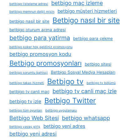
betbigo maç izleme
betbigo listeleme adresi
betbigo müşteri hizmetleri
betbigo memnun değil misin
Betbigo nasıl bir site
betbigo nasil bir site
betbigo oturum açma adresi
betbigo para yatirma
betbigo para çekme
betbigo poker hoş geldiniz promosyonu
betbigo promosyon kodu
Betbigo promosyonları
betbigo sitesi
Betbigo Sosyal Medya Hesapları
betbigo sorumlu bahisçi
Betbigo tv
betbigo takas hizmeti
betbigo tv bölümü
betbigo tv canli maç izle
betbigo tv canli maç
Betbigo Twitter
betbigo tv izle
betbigo tüm oyunları
betbigo uygulaması
Betbigo Web Sitesi
betbigo whatsapp
betbigo yeni adres
betbigo yavaş giriş
betbigo yeni adresi