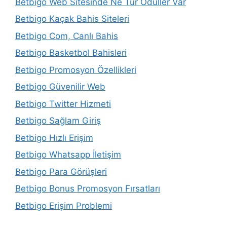
Betbigo Web Sitesinde Ne Tür Ödüller Var
Betbigo Kaçak Bahis Siteleri
Betbigo Com, Canlı Bahis
Betbigo Basketbol Bahisleri
Betbigo Promosyon Özellikleri
Betbigo Güvenilir Web
Betbigo Twitter Hizmeti
Betbigo Sağlam Giriş
Betbigo Hızlı Erişim
Betbigo Whatsapp İletişim
Betbigo Para Görüşleri
Betbigo Bonus Promosyon Fırsatları
Betbigo Erişim Problemi