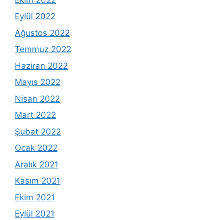
Eylül 2022
Ağustos 2022
Temmuz 2022
Haziran 2022
Mayıs 2022
Nisan 2022
Mart 2022
Şubat 2022
Ocak 2022
Aralık 2021
Kasım 2021
Ekim 2021
Eylül 2021