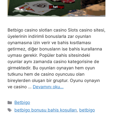
Betbigo casino slotları casino Slots casino sitesi,
üyelerinin indirimli bonuslarla zar oyunları
oynamasına izin verir ve bahis kısıtlaması
getirmez, diğer bonusların ise bahis kurallarına
uyması gerekir. Popüler bahis sitesindeki
oyunlar aynı zamanda casino kategorisine de
girmektedir. Bu oyunları oynayan hem oyun
tutkunu hem de casino oyuncusu olan
bireylerden oluşan bir gruptur. Oyunu oynayın
ve casino …
Devamını oku…
Kategoriler
Betbigo
Etiketler
betbigo bonusu bahis koşulları
,
betbigo