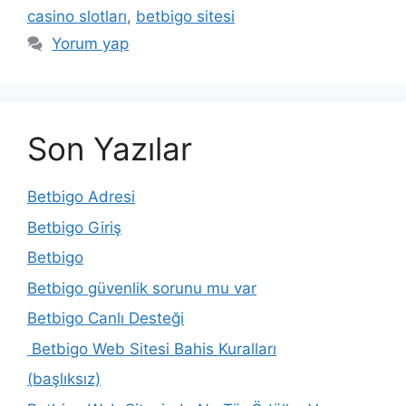
casino slotları
,
betbigo sitesi
Yorum yap
Son Yazılar
Betbigo Adresi
Betbigo Giriş
Betbigo
Betbigo güvenlik sorunu mu var
Betbigo Canlı Desteği
Betbigo Web Sitesi Bahis Kuralları
(başlıksız)