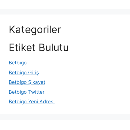
Kategoriler
Etiket Bulutu
Betbigo
Betbigo Giriş
Betbigo Şikayet
Betbigo Twitter
Betbigo Yeni Adresi