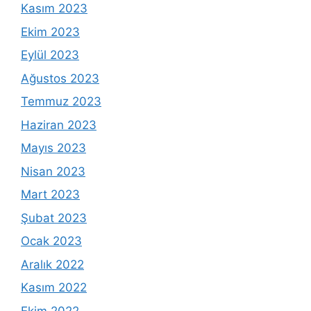
Kasım 2023
Ekim 2023
Eylül 2023
Ağustos 2023
Temmuz 2023
Haziran 2023
Mayıs 2023
Nisan 2023
Mart 2023
Şubat 2023
Ocak 2023
Aralık 2022
Kasım 2022
Ekim 2022