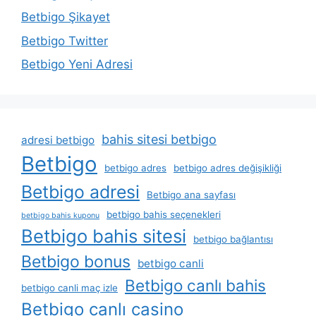
Betbigo Şikayet
Betbigo Twitter
Betbigo Yeni Adresi
bahis sitesi betbigo
adresi betbigo
Betbigo
betbigo adres
betbigo adres değişikliği
Betbigo adresi
Betbigo ana sayfası
betbigo bahis seçenekleri
betbigo bahis kuponu
Betbigo bahis sitesi
betbigo bağlantısı
Betbigo bonus
betbigo canli
Betbigo canlı bahis
betbigo canli maç izle
Betbigo canlı casino