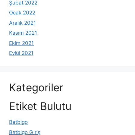
Şubat 2022
Ocak 2022
Aralık 2021
Kasım 2021
Ekim 2021
Eylül 2021
Kategoriler
Etiket Bulutu
Betbigo
Betbigo Giriş