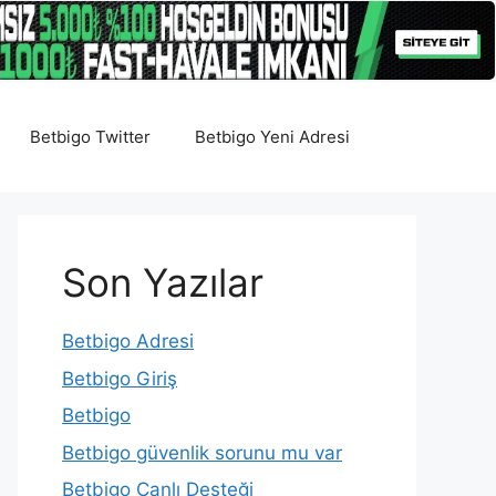
Betbigo Twitter
Betbigo Yeni Adresi
Son Yazılar
Betbigo Adresi
Betbigo Giriş
Betbigo
Betbigo güvenlik sorunu mu var
Betbigo Canlı Desteği