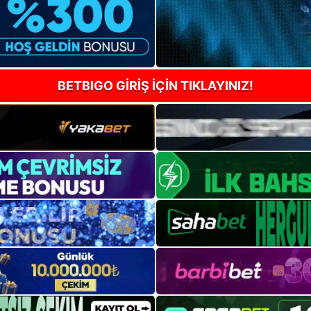
BETBIGO GİRİŞ İÇİN TIKLAYINIZ!