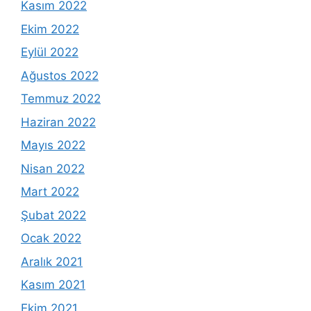
Kasım 2022
Ekim 2022
Eylül 2022
Ağustos 2022
Temmuz 2022
Haziran 2022
Mayıs 2022
Nisan 2022
Mart 2022
Şubat 2022
Ocak 2022
Aralık 2021
Kasım 2021
Ekim 2021