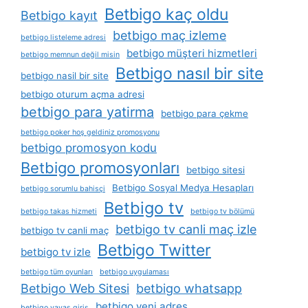
Betbigo kaç oldu
Betbigo kayıt
betbigo maç izleme
betbigo listeleme adresi
betbigo müşteri hizmetleri
betbigo memnun değil misin
Betbigo nasıl bir site
betbigo nasil bir site
betbigo oturum açma adresi
betbigo para yatirma
betbigo para çekme
betbigo poker hoş geldiniz promosyonu
betbigo promosyon kodu
Betbigo promosyonları
betbigo sitesi
Betbigo Sosyal Medya Hesapları
betbigo sorumlu bahisçi
Betbigo tv
betbigo takas hizmeti
betbigo tv bölümü
betbigo tv canli maç izle
betbigo tv canli maç
Betbigo Twitter
betbigo tv izle
betbigo tüm oyunları
betbigo uygulaması
Betbigo Web Sitesi
betbigo whatsapp
betbigo yeni adres
betbigo yavaş giriş