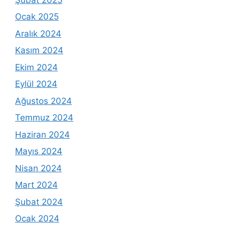
Ocak 2025
Aralık 2024
Kasım 2024
Ekim 2024
Eylül 2024
Ağustos 2024
Temmuz 2024
Haziran 2024
Mayıs 2024
Nisan 2024
Mart 2024
Şubat 2024
Ocak 2024