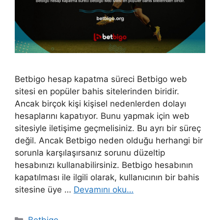
Betbigo hesap kapatma süreci Betbigo web
sitesi en popüler bahis sitelerinden biridir.
Ancak birçok kişi kişisel nedenlerden dolayı
hesaplarını kapatıyor. Bunu yapmak için web
sitesiyle iletişime geçmelisiniz. Bu ayrı bir süreç
değil. Ancak Betbigo neden olduğu herhangi bir
sorunla karşılaşırsanız sorunu düzeltip
hesabınızı kullanabilirsiniz. Betbigo hesabının
kapatılması ile ilgili olarak, kullanıcının bir bahis
sitesine üye …
Devamını oku…
Kategoriler