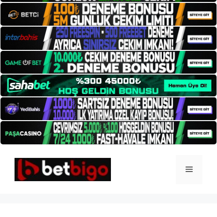
İçeriğe
atla
Menü