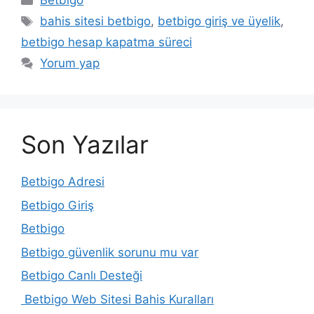
Betbigo
Etiketler
bahis sitesi betbigo
,
betbigo giriş ve üyelik
,
betbigo hesap kapatma süreci
Yorum yap
Son Yazılar
Betbigo Adresi
Betbigo Giriş
Betbigo
Betbigo güvenlik sorunu mu var
Betbigo Canlı Desteği
Betbigo Web Sitesi Bahis Kuralları