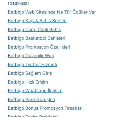
(başlıksız)
Betbigo Web Sitesinde Ne Tür Ödüller Var
Betbigo Kaçak Bahis Siteleri
Betbigo Com, Canlı Bahis
Betbigo Basketbol Bahisleri
Betbigo Promosyon Özellikleri
Betbigo Güvenilir Web
Betbigo Twitter Hizmeti
Betbigo Sağlam Giriş
Betbigo Hızlı Erişim
Betbigo Whatsapp İletişim
Betbigo Para Görüşleri
Betbigo Bonus Promosyon Fırsatları
Betbigo Erişim Problemi