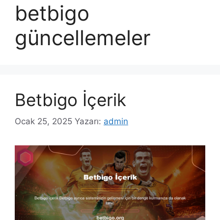
betbigo
güncellemeler
Betbigo İçerik
Ocak 25, 2025
Yazarı:
admin