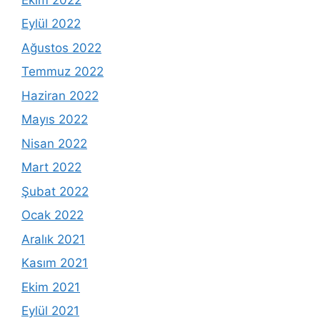
Eylül 2022
Ağustos 2022
Temmuz 2022
Haziran 2022
Mayıs 2022
Nisan 2022
Mart 2022
Şubat 2022
Ocak 2022
Aralık 2021
Kasım 2021
Ekim 2021
Eylül 2021