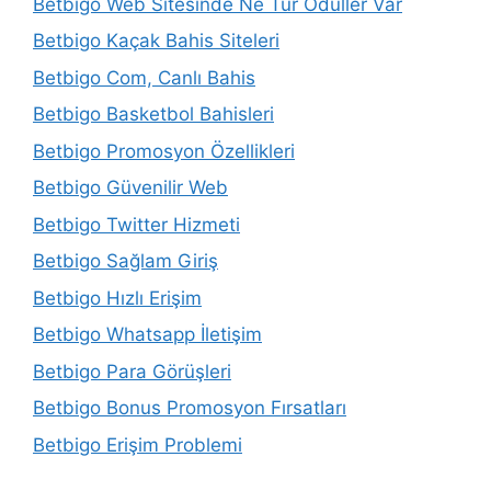
Betbigo Web Sitesinde Ne Tür Ödüller Var
Betbigo Kaçak Bahis Siteleri
Betbigo Com, Canlı Bahis
Betbigo Basketbol Bahisleri
Betbigo Promosyon Özellikleri
Betbigo Güvenilir Web
Betbigo Twitter Hizmeti
Betbigo Sağlam Giriş
Betbigo Hızlı Erişim
Betbigo Whatsapp İletişim
Betbigo Para Görüşleri
Betbigo Bonus Promosyon Fırsatları
Betbigo Erişim Problemi