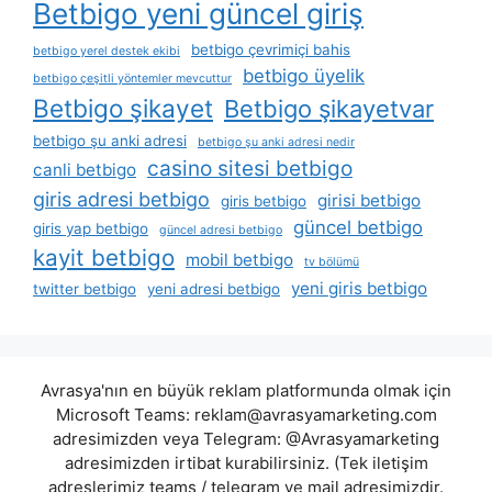
Betbigo yeni güncel giriş
betbigo çevrimiçi bahis
betbigo yerel destek ekibi
betbigo üyelik
betbigo çeşitli yöntemler mevcuttur
Betbigo şikayet
Betbigo şikayetvar
betbigo şu anki adresi
betbigo şu anki adresi nedir
casino sitesi betbigo
canli betbigo
giris adresi betbigo
girisi betbigo
giris betbigo
güncel betbigo
giris yap betbigo
güncel adresi betbigo
kayit betbigo
mobil betbigo
tv bölümü
yeni giris betbigo
twitter betbigo
yeni adresi betbigo
Avrasya'nın en büyük reklam platformunda olmak için
Microsoft Teams:
reklam@avrasyamarketing.com
adresimizden veya Telegram: @Avrasyamarketing
adresimizden irtibat kurabilirsiniz. (Tek iletişim
adreslerimiz teams / telegram ve mail adresimizdir.