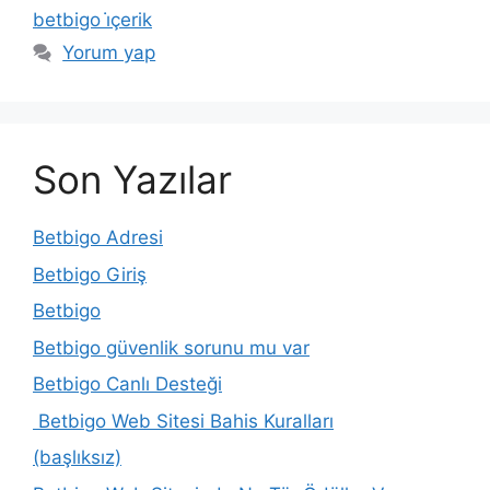
betbigo i̇çerik
Yorum yap
Son Yazılar
Betbigo Adresi
Betbigo Giriş
Betbigo
Betbigo güvenlik sorunu mu var
Betbigo Canlı Desteği
Betbigo Web Sitesi Bahis Kuralları
(başlıksız)