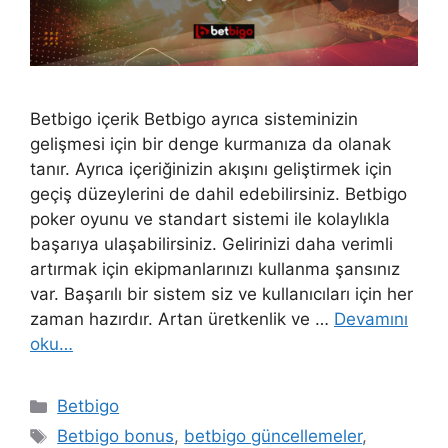
Betbigo içerik Betbigo ayrıca sisteminizin
gelişmesi için bir denge kurmanıza da olanak
tanır. Ayrıca içeriğinizin akışını geliştirmek için
geçiş düzeylerini de dahil edebilirsiniz. Betbigo
poker oyunu ve standart sistemi ile kolaylıkla
başarıya ulaşabilirsiniz. Gelirinizi daha verimli
artırmak için ekipmanlarınızı kullanma şansınız
var. Başarılı bir sistem siz ve kullanıcıları için her
zaman hazırdır. Artan üretkenlik ve …
Devamını
oku…
Kategoriler
Betbigo
Etiketler
Betbigo bonus
,
betbigo güncellemeler
,