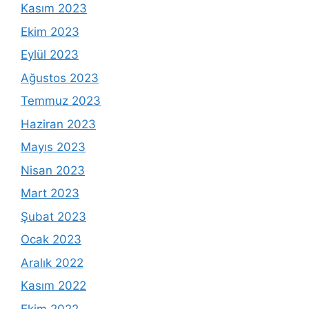
Kasım 2023
Ekim 2023
Eylül 2023
Ağustos 2023
Temmuz 2023
Haziran 2023
Mayıs 2023
Nisan 2023
Mart 2023
Şubat 2023
Ocak 2023
Aralık 2022
Kasım 2022
Ekim 2022