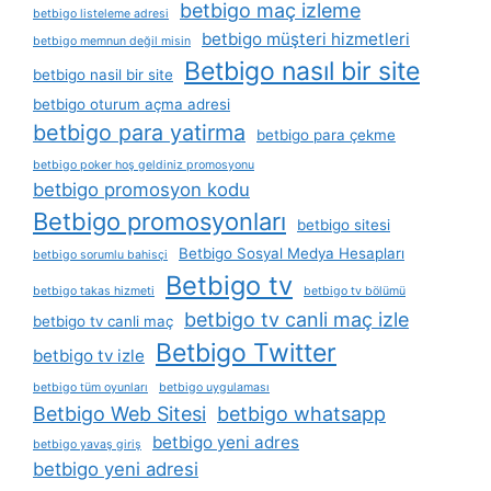
betbigo maç izleme
betbigo listeleme adresi
betbigo müşteri hizmetleri
betbigo memnun değil misin
Betbigo nasıl bir site
betbigo nasil bir site
betbigo oturum açma adresi
betbigo para yatirma
betbigo para çekme
betbigo poker hoş geldiniz promosyonu
betbigo promosyon kodu
Betbigo promosyonları
betbigo sitesi
Betbigo Sosyal Medya Hesapları
betbigo sorumlu bahisçi
Betbigo tv
betbigo takas hizmeti
betbigo tv bölümü
betbigo tv canli maç izle
betbigo tv canli maç
Betbigo Twitter
betbigo tv izle
betbigo tüm oyunları
betbigo uygulaması
Betbigo Web Sitesi
betbigo whatsapp
betbigo yeni adres
betbigo yavaş giriş
betbigo yeni adresi