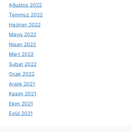
Ağustos 2022
Temmuz 2022
Haziran 2022
Mayıs 2022
Nisan 2022
Mart 2022
Şubat 2022
Ocak 2022
Aralık 2021
Kasım 2021
Ekim 2021
Eylül 2021