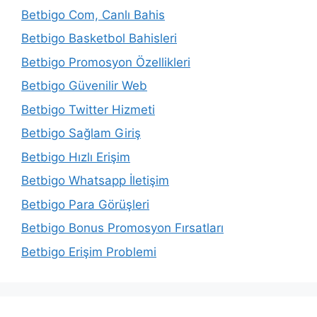
Betbigo Com, Canlı Bahis
Betbigo Basketbol Bahisleri
Betbigo Promosyon Özellikleri
Betbigo Güvenilir Web
Betbigo Twitter Hizmeti
Betbigo Sağlam Giriş
Betbigo Hızlı Erişim
Betbigo Whatsapp İletişim
Betbigo Para Görüşleri
Betbigo Bonus Promosyon Fırsatları
Betbigo Erişim Problemi