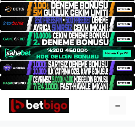
İçeriğe
atla
Menü