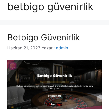
betbigo güvenirlik
Betbigo Güvenirlik
Haziran 21, 2023
Yazarı:
admin