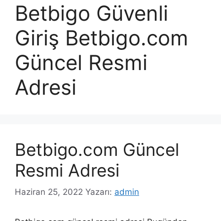
Betbigo Güvenli
Giriş Betbigo.com
Güncel Resmi
Adresi
Betbigo.com Güncel
Resmi Adresi
Haziran 25, 2022
Yazarı:
admin