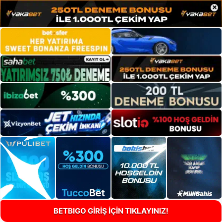
×
BETBIGO GİRİŞ İÇİN TIKLAYINIZ!