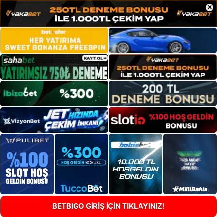
×
BETBIGO GİRİŞ İÇİN TIKLAYINIZ!