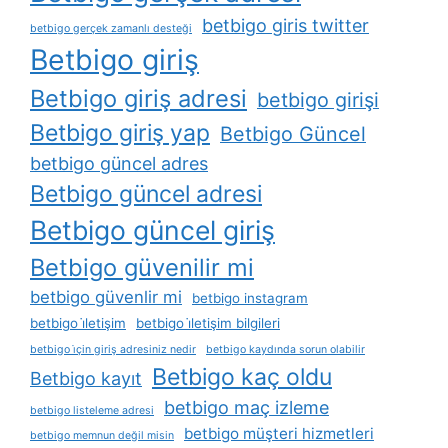
betbigo giris twitter
betbigo gerçek zamanlı desteği
Betbigo giriş
Betbigo giriş adresi
betbigo girişi
Betbigo giriş yap
Betbigo Güncel
betbigo güncel adres
Betbigo güncel adresi
Betbigo güncel giriş
Betbigo güvenilir mi
betbigo güvenlir mi
betbigo instagram
betbigo i̇letişim
betbigo i̇letişim bilgileri
betbigo i̇çin giriş adresiniz nedir
betbigo kaydında sorun olabilir
Betbigo kaç oldu
Betbigo kayıt
betbigo maç izleme
betbigo listeleme adresi
betbigo müşteri hizmetleri
betbigo memnun değil misin