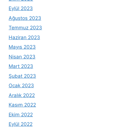
Eylül 2023
Ağustos 2023
Temmuz 2023
Haziran 2023
Mayıs 2023
Nisan 2023
Mart 2023
Şubat 2023
Ocak 2023
Aralık 2022
Kasım 2022
Ekim 2022
Eylül 2022