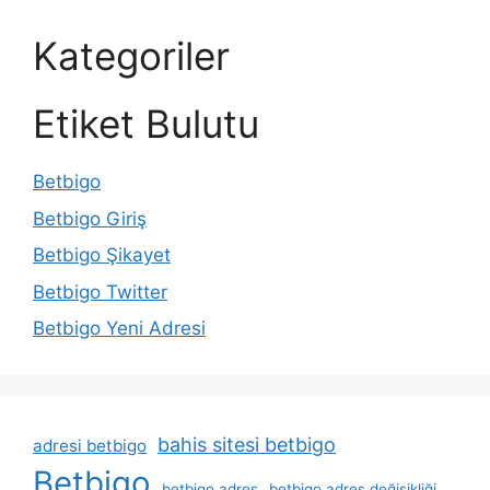
Kategoriler
Etiket Bulutu
Betbigo
Betbigo Giriş
Betbigo Şikayet
Betbigo Twitter
Betbigo Yeni Adresi
bahis sitesi betbigo
adresi betbigo
Betbigo
betbigo adres
betbigo adres değişikliği