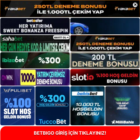
×
BETBIGO GİRİŞ İÇİN TIKLAYINIZ!