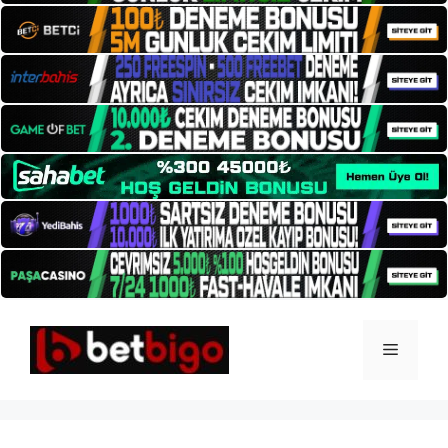
İçeriğe
atla
Menü