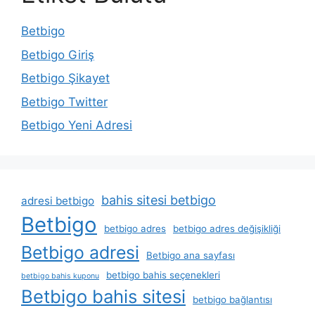
Betbigo
Betbigo Giriş
Betbigo Şikayet
Betbigo Twitter
Betbigo Yeni Adresi
bahis sitesi betbigo
adresi betbigo
Betbigo
betbigo adres
betbigo adres değişikliği
Betbigo adresi
Betbigo ana sayfası
betbigo bahis seçenekleri
betbigo bahis kuponu
Betbigo bahis sitesi
betbigo bağlantısı