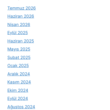
Temmuz 2026
Haziran 2026
Nisan 2026
Eylül 2025
Haziran 2025
Mayıs 2025
Şubat 2025
Ocak 2025
Aralık 2024
Kasım 2024
Ekim 2024
Eylül 2024
Ağustos 2024