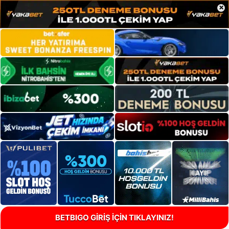
×
BETBIGO GİRİŞ İÇİN TIKLAYINIZ!