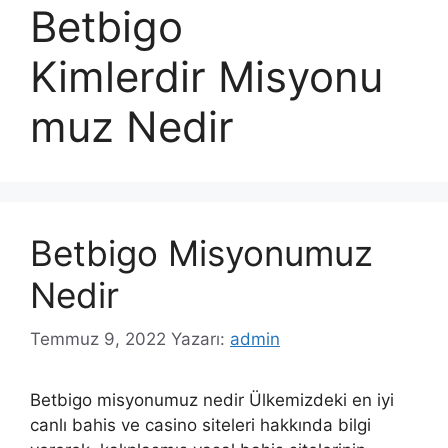
Betbigo
Kimlerdir Misyonu
muz Nedir
Betbigo Misyonumuz
Nedir
Temmuz 9, 2022
Yazarı:
admin
Betbigo misyonumuz nedir Ülkemizdeki en iyi
canlı bahis ve casino siteleri hakkında bilgi