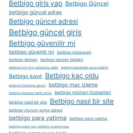
Betbigo giriş yap
Betbigo Güncel
betbigo güncel adres
Betbigo güncel adresi
Betbigo güncel giriş
Betbigo güvenilir mi
betbigo güvenlir mi
betbigo instagram
betbigo i̇letişim
betbigo i̇letişim bilgileri
betbigo i̇çin giriş adresiniz nedir
betbigo kaydında sorun olabilir
Betbigo kaç oldu
Betbigo kayıt
betbigo maç izleme
betbigo listeleme adresi
betbigo müşteri hizmetleri
betbigo memnun değil misin
Betbigo nasıl bir site
betbigo nasil bir site
betbigo oturum açma adresi
betbigo para yatirma
betbigo para çekme
betbigo poker hoş geldiniz promosyonu