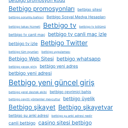
betbigo promosyon kodu
Betbigo promosyonları
betbigo sitesi
Betbigo Sosyal Medya Hesapları
betbigo sorumlu bahisçi
Betbigo tv
betbigo takas hizmeti
betbigo tv bölümü
betbigo tv canli maç izle
betbigo tv canli maç
Betbigo Twitter
betbigo tv izle
betbigo tüm oyunları
betbigo uygulaması
Betbigo Web Sitesi
betbigo whatsapp
betbigo yeni adres
betbigo yavaş giriş
betbigo yeni adresi
Betbigo yeni güncel giriş
betbigo çevrimiçi bahis
betbigo yerel destek ekibi
betbigo üyelik
betbigo çeşitli yöntemler mevcuttur
Betbigo şikayet
Betbigo şikayetvar
betbigo şu anki adresi
betbigo şu anki adresi nedir
casino sitesi betbigo
canli betbigo