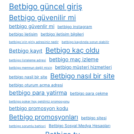
Betbigo güncel giriş
Betbigo güvenilir mi
betbigo güvenlir mi
betbigo instagram
betbigo i̇letişim
betbigo i̇letişim bilgileri
betbigo i̇çin giriş adresiniz nedir
betbigo kaydında sorun olabilir
Betbigo kaç oldu
Betbigo kayıt
betbigo maç izleme
betbigo listeleme adresi
betbigo müşteri hizmetleri
betbigo memnun değil misin
Betbigo nasıl bir site
betbigo nasil bir site
betbigo oturum açma adresi
betbigo para yatirma
betbigo para çekme
betbigo poker hoş geldiniz promosyonu
betbigo promosyon kodu
Betbigo promosyonları
betbigo sitesi
Betbigo Sosyal Medya Hesapları
betbigo sorumlu bahisçi