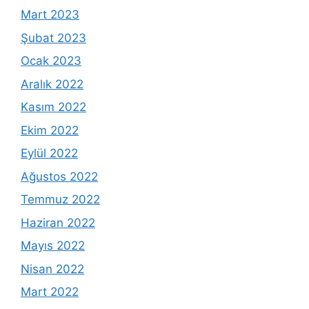
Mart 2023
Şubat 2023
Ocak 2023
Aralık 2022
Kasım 2022
Ekim 2022
Eylül 2022
Ağustos 2022
Temmuz 2022
Haziran 2022
Mayıs 2022
Nisan 2022
Mart 2022