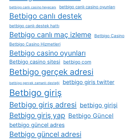
betbigo canlı casino oyunları
betbigo canlı casino heyecanı
Betbigo canlı destek
betbigo canlı destek hattı
Betbigo canlı maç izleme
Betbigo Casino
Betbigo Casino Hizmetleri
Betbigo casino oyunları
Betbigo casino sitesi
betbigo com
Betbigo gerçek adresi
betbigo giris twitter
betbigo gerçek zamanlı desteği
Betbigo giriş
Betbigo giriş adresi
betbigo girişi
Betbigo giriş yap
Betbigo Güncel
betbigo güncel adres
Betbigo güncel adresi