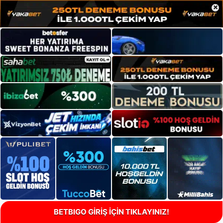
×
BETBIGO GİRİŞ İÇİN TIKLAYINIZ!