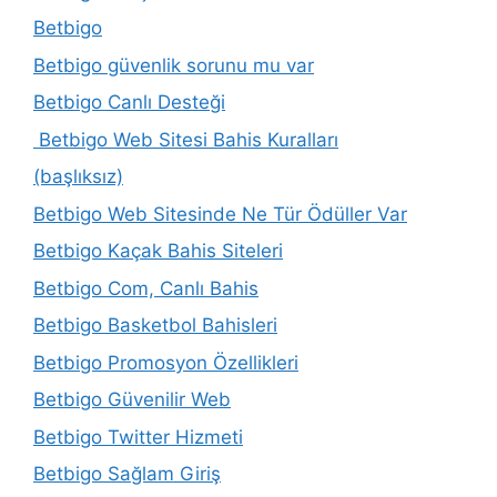
Betbigo
Betbigo güvenlik sorunu mu var
Betbigo Canlı Desteği
Betbigo Web Sitesi Bahis Kuralları
(başlıksız)
Betbigo Web Sitesinde Ne Tür Ödüller Var
Betbigo Kaçak Bahis Siteleri
Betbigo Com, Canlı Bahis
Betbigo Basketbol Bahisleri
Betbigo Promosyon Özellikleri
Betbigo Güvenilir Web
Betbigo Twitter Hizmeti
Betbigo Sağlam Giriş