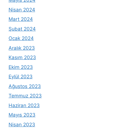
Mayıs 2024
Nisan 2024
Mart 2024
Şubat 2024
Ocak 2024
Aralık 2023
Kasım 2023
Ekim 2023
Eylül 2023
Ağustos 2023
Temmuz 2023
Haziran 2023
Mayıs 2023
Nisan 2023