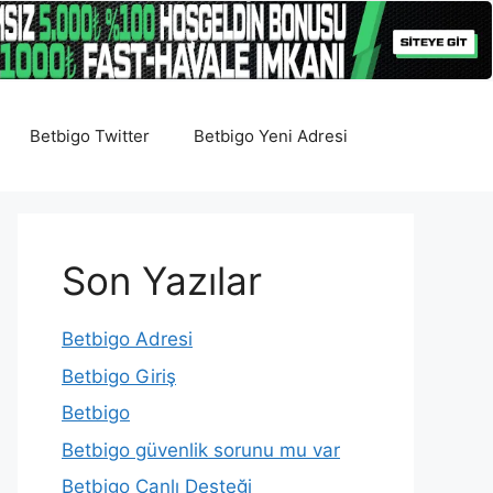
Betbigo Twitter
Betbigo Yeni Adresi
Son Yazılar
Betbigo Adresi
Betbigo Giriş
Betbigo
Betbigo güvenlik sorunu mu var
Betbigo Canlı Desteği