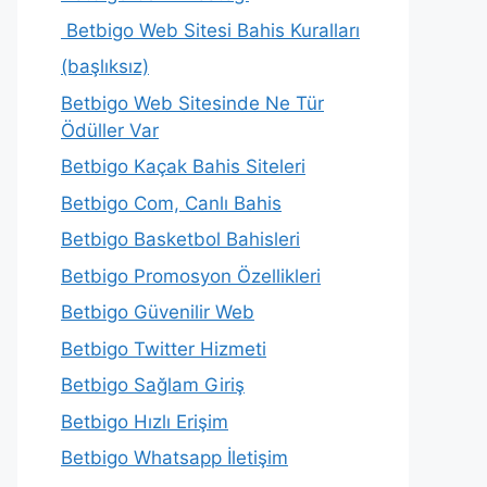
Betbigo Web Sitesi Bahis Kuralları
(başlıksız)
Betbigo Web Sitesinde Ne Tür
Ödüller Var
Betbigo Kaçak Bahis Siteleri
Betbigo Com, Canlı Bahis
Betbigo Basketbol Bahisleri
Betbigo Promosyon Özellikleri
Betbigo Güvenilir Web
Betbigo Twitter Hizmeti
Betbigo Sağlam Giriş
Betbigo Hızlı Erişim
Betbigo Whatsapp İletişim