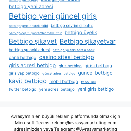
betbigo yeni adresi
Betbigo yeni güncel giriş
betbigo çevrimiçi bahis
betbigo yerel destek ekibi
betbigo üyelik
betbigo çeşitli yöntemler mevcuttur
Betbigo şikayet
Betbigo şikayetvar
betbigo şu anki adresi
betbigo şu anki adresi nedir
casino sitesi betbigo
canli betbigo
giris adresi betbigo
girisi betbigo
giris betbigo
güncel betbigo
giris yap betbigo
güncel adresi betbigo
kayit betbigo
mobil betbigo
tv bölümü
yeni giris betbigo
twitter betbigo
yeni adresi betbigo
Avrasya'nın en büyük reklam platformunda olmak için
Microsoft Teams:
reklam@avrasyamarketing.com
adresimizden veya Telegram: @Avrasyamarketing