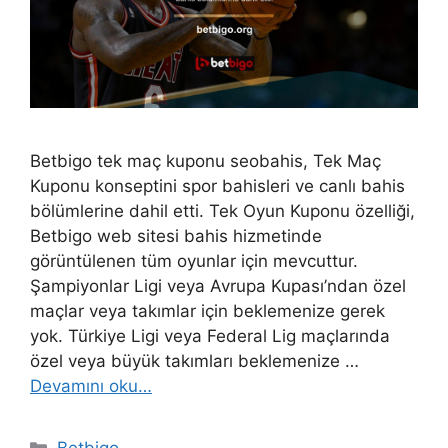
Betbigo tek maç kuponu seobahis, Tek Maç
Kuponu konseptini spor bahisleri ve canlı bahis
bölümlerine dahil etti. Tek Oyun Kuponu özelliği,
Betbigo web sitesi bahis hizmetinde
görüntülenen tüm oyunlar için mevcuttur.
Şampiyonlar Ligi veya Avrupa Kupası’ndan özel
maçlar veya takımlar için beklemenize gerek
yok. Türkiye Ligi veya Federal Lig maçlarında
özel veya büyük takımları beklemenize …
Devamını oku…
Kategoriler