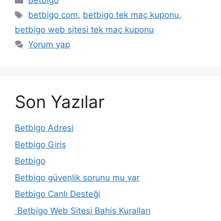
Betbigo
Etiketler
betbigo com
,
betbigo tek maç kuponu
,
betbigo web sitesi tek maç kuponu
Yorum yap
Son Yazılar
Betbigo Adresi
Betbigo Giriş
Betbigo
Betbigo güvenlik sorunu mu var
Betbigo Canlı Desteği
Betbigo Web Sitesi Bahis Kuralları