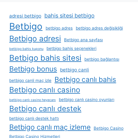
bahis sitesi betbigo
adresi betbigo
Betbigo
betbigo adres
betbigo adres değişikliği
Betbigo adresi
Betbigo ana sayfası
betbigo bahis seçenekleri
betbigo bahis kuponu
Betbigo bahis sitesi
betbigo bağlantısı
Betbigo bonus
betbigo canli
Betbigo canlı bahis
betbigo canli maç izle
Betbigo canlı casino
betbigo canlı casino oyunları
betbigo canlı casino heyecanı
Betbigo canlı destek
betbigo canlı destek hattı
Betbigo canlı maç izleme
Betbigo Casino
Betbigo Casino Hizmetleri