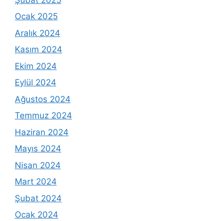
Ocak 2025
Aralık 2024
Kasım 2024
Ekim 2024
Eylül 2024
Ağustos 2024
Temmuz 2024
Haziran 2024
Mayıs 2024
Nisan 2024
Mart 2024
Şubat 2024
Ocak 2024