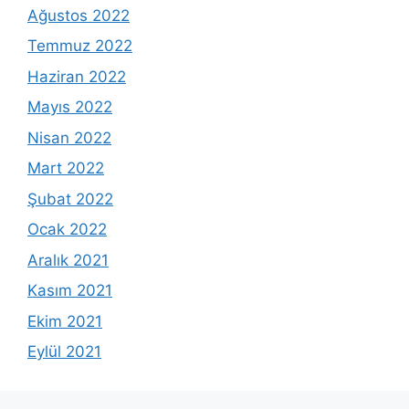
Ağustos 2022
Temmuz 2022
Haziran 2022
Mayıs 2022
Nisan 2022
Mart 2022
Şubat 2022
Ocak 2022
Aralık 2021
Kasım 2021
Ekim 2021
Eylül 2021