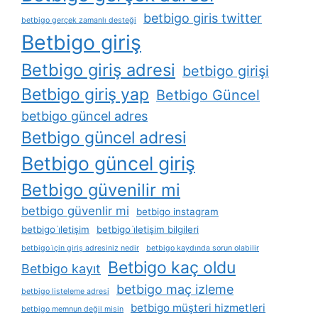
betbigo giris twitter
betbigo gerçek zamanlı desteği
Betbigo giriş
Betbigo giriş adresi
betbigo girişi
Betbigo giriş yap
Betbigo Güncel
betbigo güncel adres
Betbigo güncel adresi
Betbigo güncel giriş
Betbigo güvenilir mi
betbigo güvenlir mi
betbigo instagram
betbigo i̇letişim
betbigo i̇letişim bilgileri
betbigo i̇çin giriş adresiniz nedir
betbigo kaydında sorun olabilir
Betbigo kaç oldu
Betbigo kayıt
betbigo maç izleme
betbigo listeleme adresi
betbigo müşteri hizmetleri
betbigo memnun değil misin