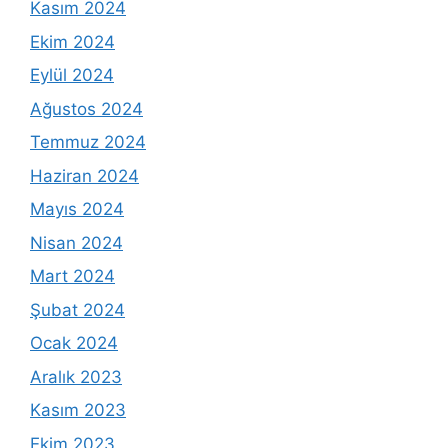
Kasım 2024
Ekim 2024
Eylül 2024
Ağustos 2024
Temmuz 2024
Haziran 2024
Mayıs 2024
Nisan 2024
Mart 2024
Şubat 2024
Ocak 2024
Aralık 2023
Kasım 2023
Ekim 2023