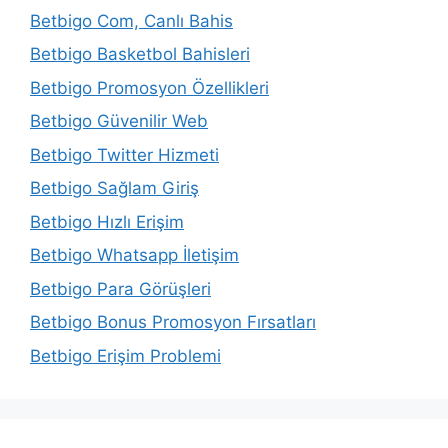
Betbigo Com, Canlı Bahis
Betbigo Basketbol Bahisleri
Betbigo Promosyon Özellikleri
Betbigo Güvenilir Web
Betbigo Twitter Hizmeti
Betbigo Sağlam Giriş
Betbigo Hızlı Erişim
Betbigo Whatsapp İletişim
Betbigo Para Görüşleri
Betbigo Bonus Promosyon Fırsatları
Betbigo Erişim Problemi