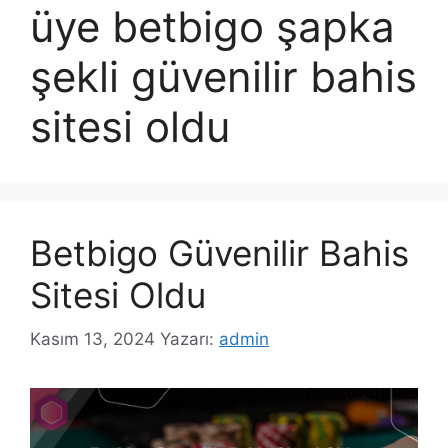
üye betbigo şapka
şekli güvenilir bahis
sitesi oldu
Betbigo Güvenilir Bahis
Sitesi Oldu
Kasım 13, 2024
Yazarı:
admin