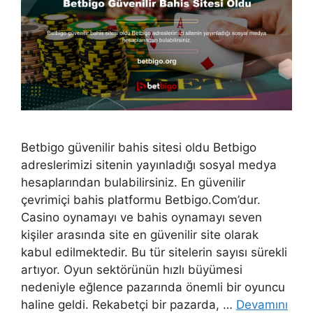
Betbigo güvenilir bahis sitesi oldu Betbigo
adreslerimizi sitenin yayınladığı sosyal medya
hesaplarından bulabilirsiniz. En güvenilir
çevrimiçi bahis platformu Betbigo.Com’dur.
Casino oynamayı ve bahis oynamayı seven
kişiler arasında site en güvenilir site olarak
kabul edilmektedir. Bu tür sitelerin sayısı sürekli
artıyor. Oyun sektörünün hızlı büyümesi
nedeniyle eğlence pazarında önemli bir oyuncu
haline geldi. Rekabetçi bir pazarda, …
Devamını