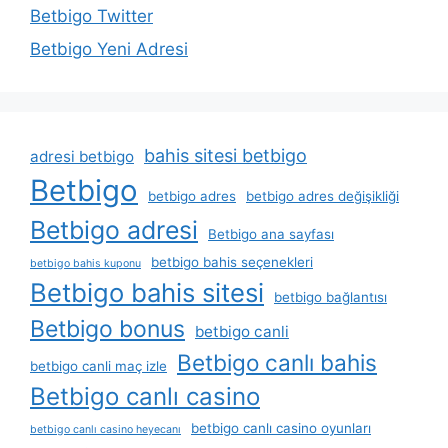
Betbigo Twitter
Betbigo Yeni Adresi
bahis sitesi betbigo
adresi betbigo
Betbigo
betbigo adres
betbigo adres değişikliği
Betbigo adresi
Betbigo ana sayfası
betbigo bahis seçenekleri
betbigo bahis kuponu
Betbigo bahis sitesi
betbigo bağlantısı
Betbigo bonus
betbigo canli
Betbigo canlı bahis
betbigo canli maç izle
Betbigo canlı casino
betbigo canlı casino oyunları
betbigo canlı casino heyecanı