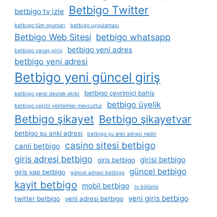
Betbigo Twitter
betbigo tv izle
betbigo tüm oyunları
betbigo uygulaması
Betbigo Web Sitesi
betbigo whatsapp
betbigo yeni adres
betbigo yavaş giriş
betbigo yeni adresi
Betbigo yeni güncel giriş
betbigo çevrimiçi bahis
betbigo yerel destek ekibi
betbigo üyelik
betbigo çeşitli yöntemler mevcuttur
Betbigo şikayet
Betbigo şikayetvar
betbigo şu anki adresi
betbigo şu anki adresi nedir
casino sitesi betbigo
canli betbigo
giris adresi betbigo
girisi betbigo
giris betbigo
güncel betbigo
giris yap betbigo
güncel adresi betbigo
kayit betbigo
mobil betbigo
tv bölümü
yeni giris betbigo
twitter betbigo
yeni adresi betbigo