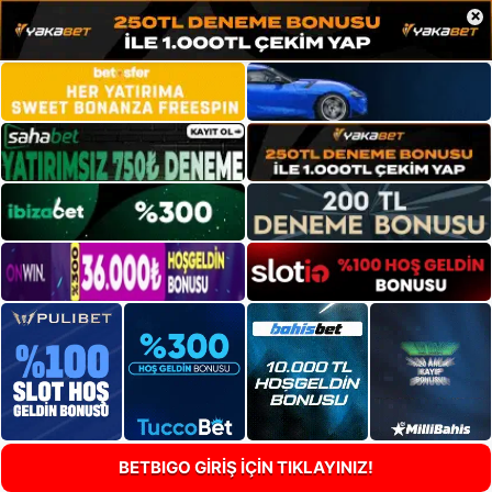
×
BETBIGO GİRİŞ İÇİN TIKLAYINIZ!