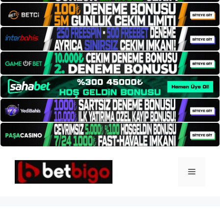
İçeriğe
atla
Menü