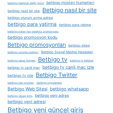
betbigo müşteri hizmetleri
betbigo memnun değil misin
Betbigo nasıl bir site
betbigo nasil bir site
betbigo oturum açma adresi
betbigo para yatirma
betbigo para çekme
betbigo poker hoş geldiniz promosyonu
betbigo promosyon kodu
Betbigo promosyonları
betbigo sitesi
Betbigo Sosyal Medya Hesapları
betbigo sorumlu bahisçi
Betbigo tv
betbigo takas hizmeti
betbigo tv bölümü
betbigo tv canli maç izle
betbigo tv canli maç
Betbigo Twitter
betbigo tv izle
betbigo tüm oyunları
betbigo uygulaması
Betbigo Web Sitesi
betbigo whatsapp
betbigo yeni adres
betbigo yavaş giriş
betbigo yeni adresi
Betbigo yeni güncel giriş