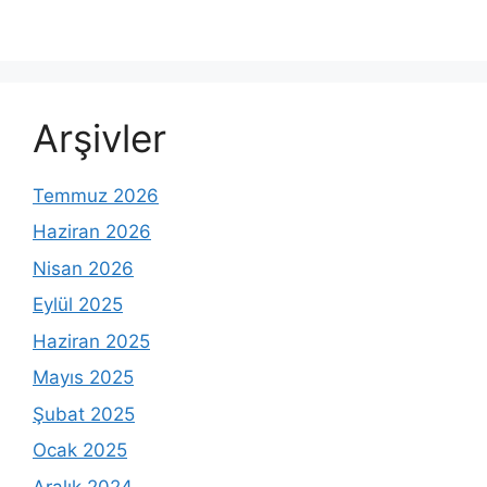
Arşivler
Temmuz 2026
Haziran 2026
Nisan 2026
Eylül 2025
Haziran 2025
Mayıs 2025
Şubat 2025
Ocak 2025
Aralık 2024