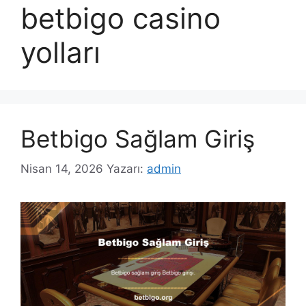
betbigo casino
yolları
Betbigo Sağlam Giriş
Nisan 14, 2026
Yazarı:
admin