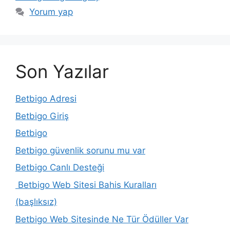
Yorum yap
Son Yazılar
Betbigo Adresi
Betbigo Giriş
Betbigo
Betbigo güvenlik sorunu mu var
Betbigo Canlı Desteği
Betbigo Web Sitesi Bahis Kuralları
(başlıksız)
Betbigo Web Sitesinde Ne Tür Ödüller Var