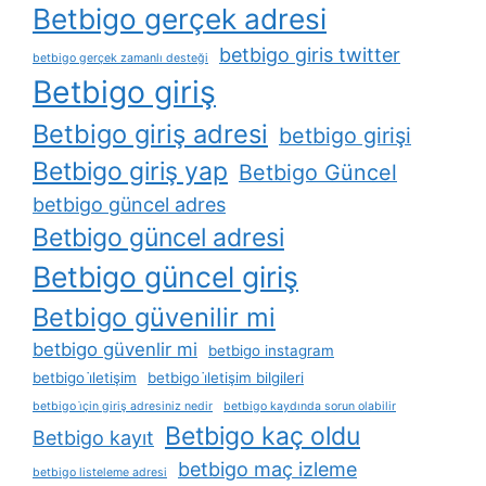
Betbigo gerçek adresi
betbigo giris twitter
betbigo gerçek zamanlı desteği
Betbigo giriş
Betbigo giriş adresi
betbigo girişi
Betbigo giriş yap
Betbigo Güncel
betbigo güncel adres
Betbigo güncel adresi
Betbigo güncel giriş
Betbigo güvenilir mi
betbigo güvenlir mi
betbigo instagram
betbigo i̇letişim
betbigo i̇letişim bilgileri
betbigo i̇çin giriş adresiniz nedir
betbigo kaydında sorun olabilir
Betbigo kaç oldu
Betbigo kayıt
betbigo maç izleme
betbigo listeleme adresi