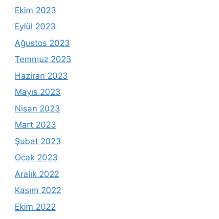
Ekim 2023
Eylül 2023
Ağustos 2023
Temmuz 2023
Haziran 2023
Mayıs 2023
Nisan 2023
Mart 2023
Şubat 2023
Ocak 2023
Aralık 2022
Kasım 2022
Ekim 2022