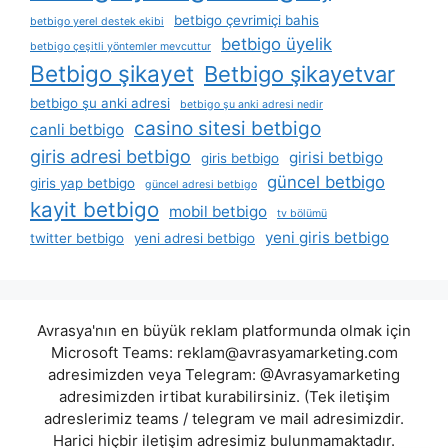
betbigo çevrimiçi bahis
betbigo yerel destek ekibi
betbigo üyelik
betbigo çeşitli yöntemler mevcuttur
Betbigo şikayet
Betbigo şikayetvar
betbigo şu anki adresi
betbigo şu anki adresi nedir
casino sitesi betbigo
canli betbigo
giris adresi betbigo
girisi betbigo
giris betbigo
güncel betbigo
giris yap betbigo
güncel adresi betbigo
kayit betbigo
mobil betbigo
tv bölümü
yeni giris betbigo
twitter betbigo
yeni adresi betbigo
Avrasya'nın en büyük reklam platformunda olmak için
Microsoft Teams:
reklam@avrasyamarketing.com
adresimizden veya Telegram: @Avrasyamarketing
adresimizden irtibat kurabilirsiniz. (Tek iletişim
adreslerimiz teams / telegram ve mail adresimizdir.
Harici hiçbir iletişim adresimiz bulunmamaktadır.