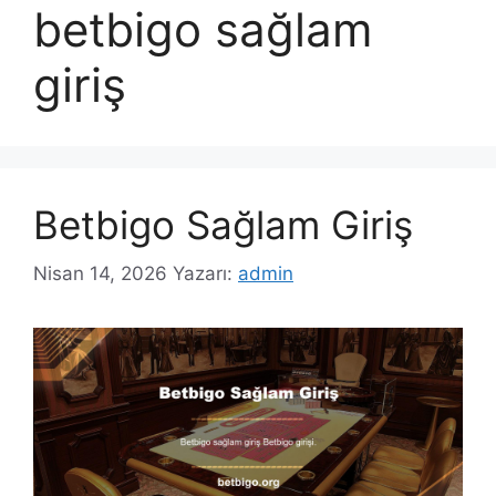
betbigo sağlam
giriş
Betbigo Sağlam Giriş
Nisan 14, 2026
Yazarı:
admin