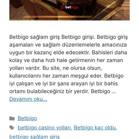
Betbigo sağlam giriş Betbigo girişi. Betbigo giriş
aşamaları ve sağlam düzenlemelerle amacınıza
uygun bir kazanç elde edecektir. Bahisleri daha
kolay ve daha hızlı hale getirmenin her zaman
yolları vardır. Bu site, ne olursa olsun,
kullanıcılarını her zaman meşgul eder. Betbigo
iyi çalışan ve iyi bir şans arayan iyi bir bahis
ortamı bulabileceğiniz bir yerdir. Betbigo …
Devamını oku…
Kategoriler
Betbigo
Etiketler
betbigo casino yolları
,
Betbigo kaç oldu
,
betbigo sağlam giriş