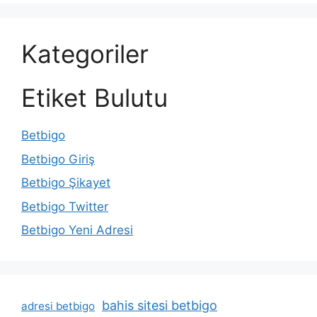
Kategoriler
Etiket Bulutu
Betbigo
Betbigo Giriş
Betbigo Şikayet
Betbigo Twitter
Betbigo Yeni Adresi
bahis sitesi betbigo
adresi betbigo