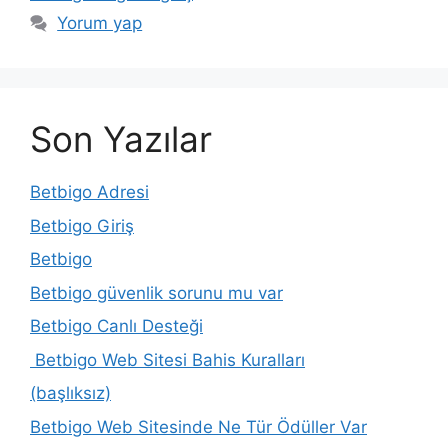
Yorum yap
Son Yazılar
Betbigo Adresi
Betbigo Giriş
Betbigo
Betbigo güvenlik sorunu mu var
Betbigo Canlı Desteği
Betbigo Web Sitesi Bahis Kuralları
(başlıksız)
Betbigo Web Sitesinde Ne Tür Ödüller Var